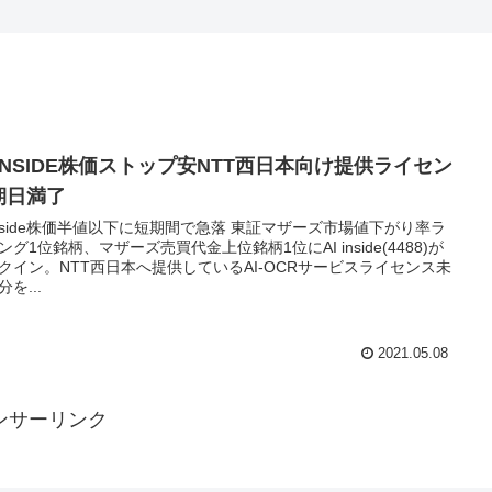
 INSIDE株価ストップ安NTT西日本向け提供ライセン
期日満了
nside株価半値以下に短期間で急落 東証マザーズ市場値下がり率ラ
ング1位銘柄、マザーズ売買代金上位銘柄1位にAI inside(4488)が
クイン。NTT西日本へ提供しているAI-OCRサービスライセンス未
を...
2021.05.08
ンサーリンク