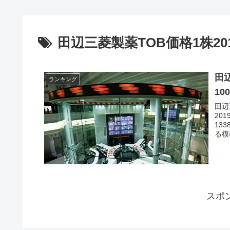
田辺三菱製薬TOB価格1株20
田
ランキング
1
田辺
20
13
る模
スポ