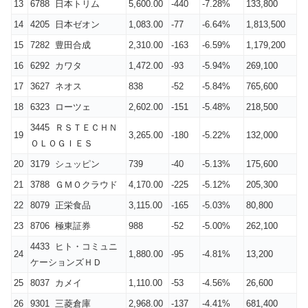
13
6788 日本トリム
5,600.00
-440
-7.28%
133,800
14
4205 日本ゼオン
1,083.00
-77
-6.64%
1,813,500
15
7282 豊田合成
2,310.00
-163
-6.59%
1,179,200
16
6292 カワタ
1,472.00
-93
-5.94%
269,100
17
3627 ネオス
838
-52
-5.84%
765,600
18
6323 ローツェ
2,602.00
-151
-5.48%
218,500
3445 ＲＳＴＥＣＨＮ
19
3,265.00
-180
-5.22%
132,000
ＯＬＯＧＩＥＳ
20
3179 シュッピン
739
-40
-5.13%
175,600
21
3788 ＧＭＯクラウド
4,170.00
-225
-5.12%
205,300
22
8079 正栄食品
3,115.00
-165
-5.03%
80,800
23
8706 極東証券
988
-52
-5.00%
262,100
4433 ヒト・コミュニ
24
1,880.00
-95
-4.81%
13,200
ケーションズＨＤ
25
8037 カメイ
1,110.00
-53
-4.56%
26,600
26
9301 三菱倉庫
2,968.00
-137
-4.41%
681,400