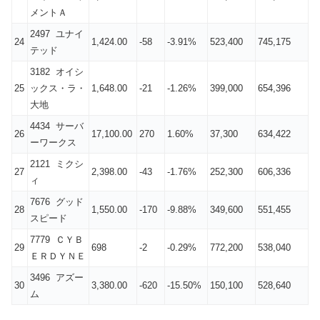
メントＡ
2497 ユナイ
24
1,424.00
-58
-3.91%
523,400
745,175
テッド
3182 オイシ
25
ックス・ラ・
1,648.00
-21
-1.26%
399,000
654,396
大地
4434 サーバ
26
17,100.00
270
1.60%
37,300
634,422
ーワークス
2121 ミクシ
27
2,398.00
-43
-1.76%
252,300
606,336
ィ
7676 グッド
28
1,550.00
-170
-9.88%
349,600
551,455
スピード
7779 ＣＹＢ
29
698
-2
-0.29%
772,200
538,040
ＥＲＤＹＮＥ
3496 アズー
30
3,380.00
-620
-15.50%
150,100
528,640
ム