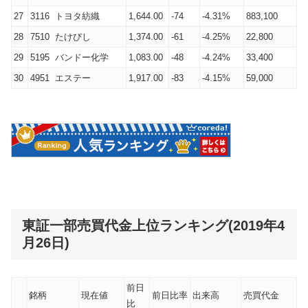
27
3116 トヨタ紡織
1,644.00
-74
-4.31%
883,100
28
7510 たけびし
1,374.00
-61
-4.25%
22,800
29
5195 バンドー化学
1,083.00
-48
-4.24%
33,400
30
4951 エステー
1,917.00
-83
-4.15%
59,000
東証一部売買代金上位ランキング(2019年4
月26日)
前日
銘柄
現在値
前日比率
出来高
売買代金
比