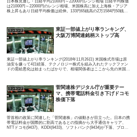
日本株見通し・日経平均21000円～22000円レンジ相場 日経平均株価
は21000円～22000円のレンジ相場、米国株高に加え上海株・アジア
株上昇もあり日経平均株価は続伸。133円65銭高の2万1584円50銭で
取引を終了。 ...
東証一部値上がり率ランキング、
ランキング
大阪万博関連銘柄ストップ高
東証一部値上がり率ランキング(2018年11月26日) 米国株式市場は原
油安を嫌って4日続落、テクノロジー株式を組み入れたテックファン
ドの需給悪化は始まったばかりで、相場関係者はここから先の米国株
相場は難しくなってきたと話題。 日本...
菅関連株デジタル庁が重要テー
ランキング
マ、携帯電話料金引き下げドコモ
株価下落
菅首相の政策に関連した「菅関連株」の値動きが目立った。日本の携
帯電話料金が国際的に割高であるとの指摘から大手通信キャリア、
NTTドコモ(9437)、KDDI(9433)、ソフトバンク(9434)が下落、ブロー
ドバンドタワー(3776)はデジタル庁関連株として注目されストップ高