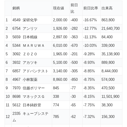
前日
銘柄
現在値
前日比率
出来高
比
1
4549 栄研化学
2,000.00
-400
-16.67%
863,800
2
6754 アンリツ
1,926.00
-282
-12.77%
21,640,700
3
5659 日本精線
2,897.00
-363
-11.13%
84,400
4
5344 ＭＡＲＵＷＡ
6,010.00
-670
-10.03%
339,000
5
3092 ＺＯＺＯ
1,965.00
-201
-9.28%
35,138,900
6
3932 アカツキ
5,100.00
-500
-8.93%
889,800
7
6857 アドバンテスト
3,140.00
-305
-8.85%
8,444,000
8
4967 小林製薬
8,860.00
-850
-8.75%
574,000
9
7970 信越ポリマー
845
-77
-8.35%
470,500
10
8698 マネックスＧ
338
-30
-8.15%
11,501,900
11
5612 日本鋳鉄管
774
-65
-7.75%
38,300
2335 キューブシステ
12
785
-62
-7.32%
156,300
ム