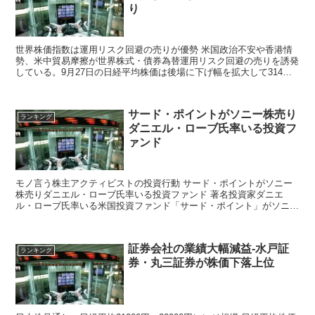
り
世界株価指数は運用リスク回避の売りが優勢 米国政治不安や香港情
勢、米中貿易摩擦が世界株式・債券為替運用リスク回避の売りを誘発
している。9月27日の日経平均株価は後場に下げ幅を拡大して314円
安まで下落した。 株式市場関係者の間では朝...
サード・ポイントがソニー株売り
ランキング
ダニエル・ローブ氏率いる投資フ
ァンド
モノ言う株主アクティビストの投資行動 サード・ポイントがソニー
株売りダニエル・ローブ氏率いる投資ファンド 著名投資家ダニエ
ル・ローブ氏率いる米国投資ファンド「サード・ポイント」がソニー
株式をを一部売却している事がわかったと報じ...
証券会社の業績大幅減益-水戸証
ランキング
券・丸三証券が株価下落上位