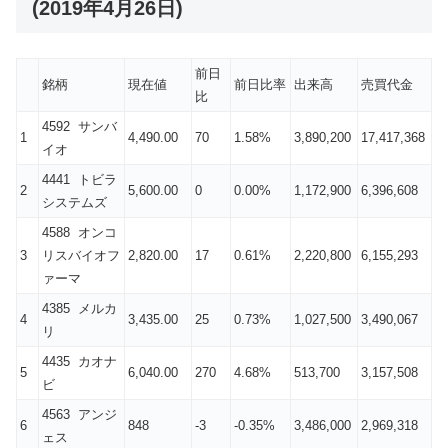
(2019年4月26日)
前日
銘柄
現在値
前日比率
出来高
売買代金
比
4592 サンバ
1
4,490.00
70
1.58%
3,890,200
17,417,368
イオ
4441 トビラ
2
5,600.00
0
0.00%
1,172,900
6,396,608
システムズ
4588 オンコ
3
リスバイオフ
2,820.00
17
0.61%
2,220,800
6,155,293
ァーマ
4385 メルカ
4
3,435.00
25
0.73%
1,027,500
3,490,067
リ
4435 カオナ
5
6,040.00
270
4.68%
513,700
3,157,508
ビ
4563 アンジ
6
848
-3
-0.35%
3,486,000
2,969,318
ェス