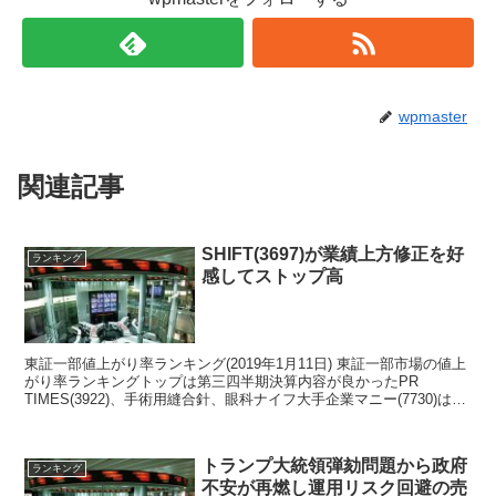
wpmaster
関連記事
SHIFT(3697)が業績上方修正を好
ランキング
感してストップ高
東証一部値上がり率ランキング(2019年1月11日) 東証一部市場の値上
がり率ランキングトップは第三四半期決算内容が良かったPR
TIMES(3922)、手術用縫合針、眼科ナイフ大手企業マニー(7730)は第
一四半期決算が好決算でスタート...
トランプ大統領弾劾問題から政府
ランキング
不安が再燃し運用リスク回避の売