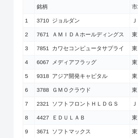
銘柄
市
1
3710 ジョルダン
Ｊ
2
7671 ＡＭＩＤＡホールディングス
東
3
7851 カワセコンピュータサプライ
東
4
6067 メディアフラッグ
東
5
9318 アジア開発キャピタル
東
6
3788 ＧＭＯクラウド
東
7
2321 ソフトフロントＨＬＤＧＳ
Ｊ
8
4427 ＥＤＵＬＡＢ
東
9
3671 ソフトマックス
東