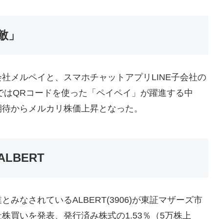
敵」
社メルペイと、スマホチャットアプリLINE子会社の
決済ではQRコードを使った「ペイペイ」が躍進する中
期待からメルカリ株価上昇となった。
LBERT
なされているALBERT(3906)が東証マザーズ市
買いを発表、発行済み株式の1.53％（5万株上