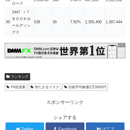
ロード
1447 ＩＴ
ＢＯＯＫホ
30
538
39
7.82%
2,355,400
1,307,444
ールディン
グス
ランキング
FX投資家
持たざるリスク
日経平均株価2万3000円
スポンサーリンク
シェアする
Twitter
Facebook
はてブ