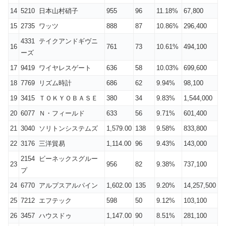
14
5210 日本山村硝子
955
96
11.18%
67,800
15
2735 ワッツ
888
87
10.86%
296,400
4331 テイクアンドギヴニ
16
761
73
10.61%
494,100
ーズ
17
9419 ワイヤレスゲート
636
58
10.03%
699,600
18
7769 リズム時計
686
62
9.94%
98,100
19
3415 ＴＯＫＹＯＢＡＳＥ
380
34
9.83%
1,544,000
20
6077 Ｎ・フィールド
633
56
9.71%
601,400
21
3040 ソリトンシステムズ
1,579.00
138
9.58%
833,800
22
3176 三洋貿易
1,114.00
96
9.43%
143,000
2154 ビーネックスグルー
23
956
82
9.38%
737,100
プ
24
6770 アルプスアルパイン
1,602.00
135
9.20%
14,257,500
25
7212 エフテック
598
50
9.12%
103,100
26
3457 ハウスドゥ
1,147.00
90
8.51%
281,100