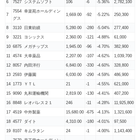
6
7527 システムソフト
106
-6
-5.36%
2,782,100
7554 幸楽苑ホールディン
7
1,669.00
-92
-5.22%
250,300
グス
8
3110 日東紡績
5,280.00
-280
-5.04%
277,400
9
3221 ヨシックス
2,360.00
-121
-4.88%
61,000
10
6875 メガチップス
1,945.00
-96
-4.70%
382,900
11
4574 大幸薬品
2,207.00
-107
-4.62%
1,039,700
12
8057 内田洋行
6,840.00
-330
-4.60%
328,800
13
2593 伊藤園
6,030.00
-290
-4.59%
486,900
14
1773 ＹＴＬ
21
-1
-4.55%
621,000
15
9090 丸和運輸機関
2,819.00
-130
-4.41%
407,200
16
8848 レオパレス２１
246
-11
-4.28%
11,925,800
17
4519 中外製薬
15,680.00
-675
-4.13%
1,321,600
18
4577 ダイト
4,310.00
-180
-4.01%
97,500
19
8107 キムラタン
24
-1
-4.00%
1,143,400