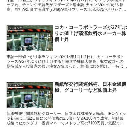
ップ高、チェンジ出資先がマザーズ上場承認 チェンジ(3962)が大幅
高、同社が出資する識学(7049)が東証マザーズ上場承認がおりたこと
で、保有株の含み資産が増...
コカ・コーラボトラーズが27年ぶ
ランキング
りに値上げ清涼飲料水メーカー株
価上昇
東証一部値上がり率ランキング(2018年12月21日) コカ・コーラボト
ラーズが27年ぶりに値上げすると報道で株価大幅高、収益改善への
期待感から投資家の買い注文が集まった。株価は窓を開け、一時は前
日比430円高の3430円まで値上がりした...
新紙幣発行関連銘柄、日本金銭機
ランキング
械、グローリーなど株価上昇
新紙幣発行関連銘柄グローリー、日本金銭機械が大幅高、IPOヴィッ
ツ初値は上場2日目に公開価格の2.3倍となる6100円で成立、初値形
成後はセカンダリー投資マネーでストップ高の7100円買い気配まで
買われた。