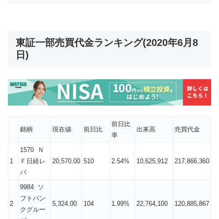
東証一部売買代金ランキング(2020年6月8
日)
前日比
銘柄
現在値
前日比
出来高
売買代金
率
1570 Ｎ
1
Ｆ日経レ
20,570.00
510
2.54%
10,625,912
217,866,360
バ
9984 ソ
フトバン
2
5,324.00
104
1.99%
22,764,100
120,885,867
クグルー