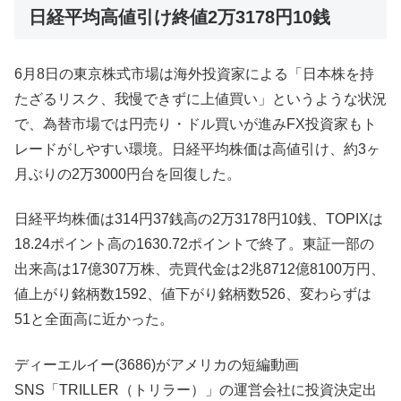
日経平均高値引け終値2万3178円10銭
6月8日の東京株式市場は海外投資家による「日本株を持
たざるリスク、我慢できずに上値買い」というような状況
で、為替市場では円売り・ドル買いが進みFX投資家もト
レードがしやすい環境。日経平均株価は高値引け、約3ヶ
月ぶりの2万3000円台を回復した。
日経平均株価は314円37銭高の2万3178円10銭、TOPIXは
18.24ポイント高の1630.72ポイントで終了。東証一部の
出来高は17億307万株、売買代金は2兆8712億8100万円、
値上がり銘柄数1592、値下がり銘柄数526、変わらずは
51と全面高に近かった。
ディーエルイー(3686)がアメリカの短編動画
SNS「TRILLER（トリラー）」の運営会社に投資決定出