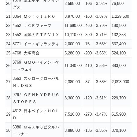
7679 薬王堂ホールディン
20
2,598.00
-106
-3.92%
76,900
グス
21
3064 ＭｏｎｏｔａＲＯ
3,970.00
-160
-3.87%
1,229,500
22
4552 ＪＣＲファーマ
11,690.00
-460
-3.79%
180,800
23
1552 国際のＥＴＦＶＩＸ
10,110.00
-390
-3.71%
132,358
24
8771 イー・ギャランティ
2,000.00
-76
-3.66%
637,400
25
4768 大塚商会
5,280.00
-200
-3.65%
524,100
3769 ＧＭＯペイメントゲ
26
11,040.00
-410
-3.58%
883,000
ートウェイ
3563 スシローグローバル
27
2,380.00
-87
-3.53%
2,098,900
ＨＬＤＧＳ
9267 ＧＥＮＫＹＤＲＵＧ
28
3,300.00
-120
-3.51%
229,700
ＳＴＯＲＥＳ
4612 日本ペイントＨＯＬ
29
7,510.00
-270
-3.47%
515,900
Ｄ
6080 Ｍ＆Ａキャピタルパ
30
3,890.00
-135
-3.35%
370,100
ートナー