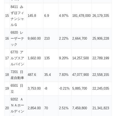
8411 み
ずほフィ
15
145.8
6.9
4.97%
181,478,000
26,179,335
ナンシャ
ルＧ
6920 レ
16
ーザーテ
9,660.00
210
2.22%
2,664,700
25,906,228
ック
6770 ア
17
ルプスア
1,602.00
135
9.20%
14,257,500
22,789,199
ルパイン
7201 日
18
487.6
35.4
7.83%
47,077,900
22,558,155
産自動車
6501 日
19
3,753.00
-8
-0.21%
5,885,700
22,245,035
立
9202 Ａ
ＮＡホー
20
2,854.00
70
2.51%
7,459,800
21,341,823
ルディン