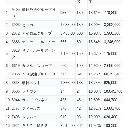
比
率
9405 朝日放送グループＨ
1
956
150
18.61%
770,800
Ｄ
2
3903 ｇｕｍｉ
1,033.00
150
16.99%
3,392,000
3
2372 アイロムグループ
3,465.00
503
16.98%
1,906,200
4
3686 ディー・エル・イー
555
80
16.84%
3,246,000
3918 ＰＣＩホールディン
5
1,126.00
150
15.37%
175,000
グス
6
6619 ダブル・スコープ
770
100
14.93%
2,686,000
7
2038 ＮＮ原油ブルＥＴＮ
313
39
14.23%
60,352,465
8
3834 朝日ネット
1,366.00
165
13.74%
925,900
9
3606 レナウン
17
2
13.33%
18,845,700
10
8944 ランドビジネス
423
48
12.80%
644,700
11
2767 フィールズ
375
42
12.61%
1,660,700
12
7408 ジャムコ
915
98
12.00%
620,400
13
3922 ＰＲＴＩＭＥＳ
2,819.00
284
11.20%
103,300