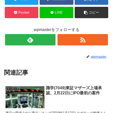
Pocket
LINE
コピー
wpmasterをフォローする
wpmaster
関連記事
識学(7049)東証マザーズ上場承
ランキング
認、2月22日にIPO最初の案件
東証一部値上がり率ランキング(2019年1月17日) クボテック株価スト