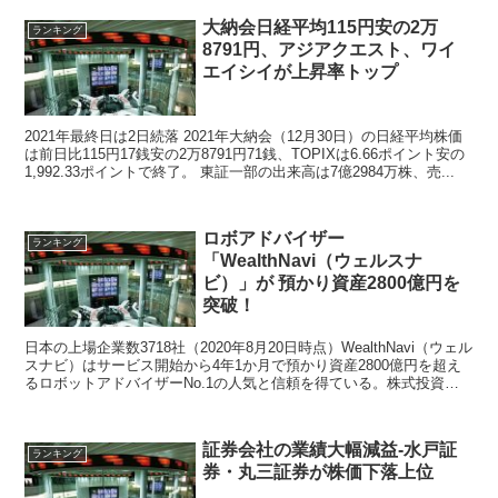
大納会日経平均115円安の2万
ランキング
8791円、アジアクエスト、ワイ
エイシイが上昇率トップ
2021年最終日は2日続落 2021年大納会（12月30日）の日経平均株価
は前日比115円17銭安の2万8791円71銭、TOPIXは6.66ポイント安の
1,992.33ポイントで終了。 東証一部の出来高は7億2984万株、売...
ロボアドバイザー
ランキング
「WealthNavi（ウェルスナ
ビ）」が 預かり資産2800億円を
突破！
日本の上場企業数3718社（2020年8月20日時点）WealthNavi（ウェル
スナビ）はサービス開始から4年1か月で預かり資産2800億円を超え
るロボットアドバイザーNo.1の人気と信頼を得ている。株式投資初
心者にも5つの質問に回答するだけで運用プランを設定して自動運用
開始。
証券会社の業績大幅減益-水戸証
ランキング
券・丸三証券が株価下落上位