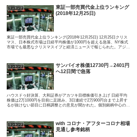
東証一部売買代金上位ランキング
ランキング
(2018年12月25日)
東証一部売買代金上位ランキング(2018年12月25日) 12月25日クリス
マス、日本株式市場は日経平均株価が1000円を超える急落、NY株式
市場でも最悪なクリスマスイブと経済ニュースで報じられた。アジア
時間で日本株の下げ幅が拡大、ドル安...
サンバイオ株価12730円→2401円
ランキング
へ12日間で急落
ハウスドゥ好決算、大和証券がアカツキ目標株価引き上げ 日経平均
株価は2万1000円を目前に足踏み、3日連続で2万900円台まで上昇す
るが抜けない節目に日柄調整との意見が聞かれた。個別銘柄中心の決
算プレイとなり中小型株から急騰・ストップ高す...
with コロナ・アフターコロナ相場
ランキング
見通し参考銘柄