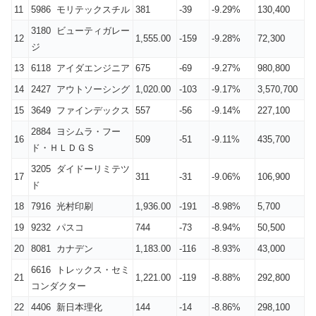
11
5986 モリテックスチル
381
-39
-9.29%
130,400
3180 ビューティガレー
12
1,555.00
-159
-9.28%
72,300
ジ
13
6118 アイダエンジニア
675
-69
-9.27%
980,800
14
2427 アウトソーシング
1,020.00
-103
-9.17%
3,570,700
15
3649 ファインデックス
557
-56
-9.14%
227,100
2884 ヨシムラ・フー
16
509
-51
-9.11%
435,700
ド・ＨＬＤＧＳ
3205 ダイドーリミテツ
17
311
-31
-9.06%
106,900
ド
18
7916 光村印刷
1,936.00
-191
-8.98%
5,700
19
9232 パスコ
744
-73
-8.94%
50,500
20
8081 カナデン
1,183.00
-116
-8.93%
43,000
6616 トレックス・セミ
21
1,221.00
-119
-8.88%
292,800
コンダクター
22
4406 新日本理化
144
-14
-8.86%
298,100