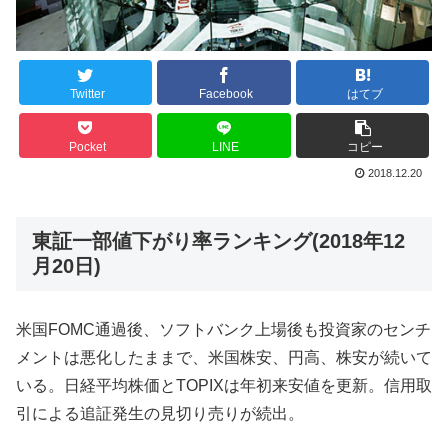
Twitter
Facebook
はてブ
Pocket
LINE
コピー
2018.12.20
東証一部値下がり率ランキング(2018年12
月20日)
米国FOMC通過後、ソフトバンク上場後も投資家のセンチ
メントは悪化したままで、米国株安、円高、株安が続いて
いる。日経平均株価とTOPIXは年初来安値を更新。信用取
引による追証発生の見切り売りが続出。