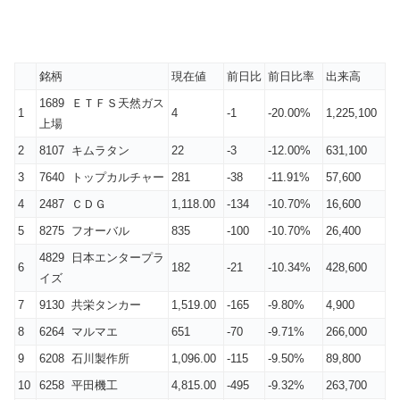
銘柄
現在値
前日比
前日比率
出来高
1689 ＥＴＦＳ天然ガス
1
4
-1
-20.00%
1,225,100
上場
2
8107 キムラタン
22
-3
-12.00%
631,100
3
7640 トップカルチャー
281
-38
-11.91%
57,600
4
2487 ＣＤＧ
1,118.00
-134
-10.70%
16,600
5
8275 フオーバル
835
-100
-10.70%
26,400
4829 日本エンタープラ
6
182
-21
-10.34%
428,600
イズ
7
9130 共栄タンカー
1,519.00
-165
-9.80%
4,900
8
6264 マルマエ
651
-70
-9.71%
266,000
9
6208 石川製作所
1,096.00
-115
-9.50%
89,800
10
6258 平田機工
4,815.00
-495
-9.32%
263,700