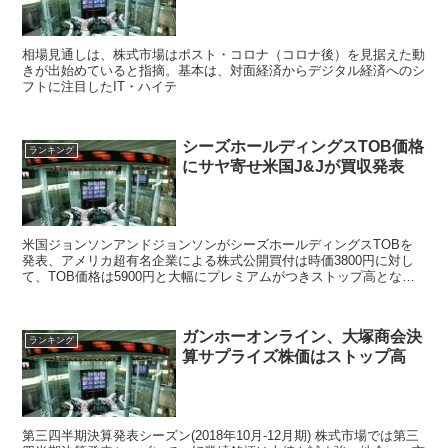
相場見通しは、株式市場はポスト・コロナ（コロナ後）を見据えた動
きが出始めていると指摘。基本は、対面経済からデジタル経済へのシ
フトに注目したIT・ハイテ
シーズホールディングスTOB価格
ランキング
にサヤ寄せ米国J&Jが買収発表
米国ジョンソンアンドジョンソンがシーズホールディングスTOBを
発表、アメリカ超有名企業による株式公開買付は時価3800円に対し
て、TOB価格は5900円と大幅にプレミアムがつきストップ高となっ
た。
ガンホーオンライン、大塚商会決
ランキング
算サプライズ株価はストップ高
第三四半期決算発表シーズン(2018年10月-12月期) 株式市場では第三