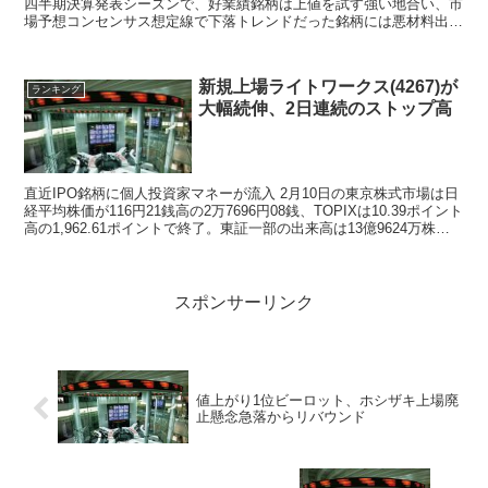
四半期決算発表シーズンで、好業績銘柄は上値を試す強い地合い、市
場予想コンセンサス想定線で下落トレンドだった銘柄には悪材料出尽
くし感から反発、好業績期待がコンセンサス...
新規上場ライトワークス(4267)が
ランキング
大幅続伸、2日連続のストップ高
直近IPO銘柄に個人投資家マネーが流入 2月10日の東京株式市場は日
経平均株価が116円21銭高の2万7696円08銭、TOPIXは10.39ポイント
高の1,962.61ポイントで終了。東証一部の出来高は13億9624万株、
売買代金...
スポンサーリンク
値上がり1位ビーロット、ホシザキ上場廃
止懸念急落からリバウンド