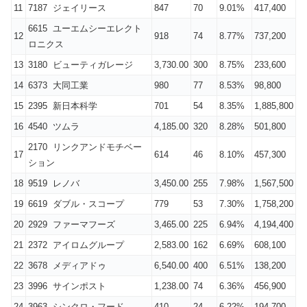
11
7187 ジェイリース
847
70
9.01%
417,400
6615 ユーエムシーエレクト
12
918
74
8.77%
737,200
ロニクス
13
3180 ビューティガレージ
3,730.00
300
8.75%
233,600
14
6373 大同工業
980
77
8.53%
98,800
15
2395 新日本科学
701
54
8.35%
1,885,800
16
4540 ツムラ
4,185.00
320
8.28%
501,800
2170 リンクアンドモチベー
17
614
46
8.10%
457,300
ション
18
9519 レノバ
3,450.00
255
7.98%
1,567,500
19
6619 ダブル・スコープ
779
53
7.30%
1,758,200
20
2929 ファーマフーズ
3,465.00
225
6.94%
4,194,400
21
2372 アイロムグループ
2,583.00
162
6.69%
608,100
22
3678 メディアドゥ
6,540.00
400
6.51%
138,200
23
3996 サインポスト
1,238.00
74
6.36%
456,900
24
3963 シンクロ・フード
410
24
6.22%
194,700