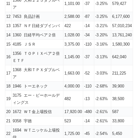
1366 大和２２５ダブルベ
11
1,101.00
-37
-3.25%
579,427
ア
12
7453 良品計画
2,588.00
-87
-3.25%
6,177,600
13
1357 ＮＦ日経ダブインバ
422
-14
-3.21%
57,010,234
14
1360 日経平均ベア２倍
1,028.00
-34
-3.20%
13,761,240
15
4185 ＪＳＲ
3,375.00
-110
-3.16%
1,580,300
1356 ＴＯＰＩＸベア２倍
16
1,145.00
-37
-3.13%
642,040
ＥＴＦ
1368 大和ＴＰＸダブルベ
17
1,663.00
-52
-3.03%
211,225
ア
18
1946 トーエネック
4,000.00
-110
-2.68%
39,900
3175 エー・ピーホールデ
19
482
-13
-2.63%
38,500
ィングス
20
1672 ＷＴ金上場投信
17,920.00
-480
-2.61%
587
21
9358 宇徳
523
-14
-2.61%
33,800
1694 ＷＴニッケル上場投
22
1,725.00
-45
-2.54%
5,450
信