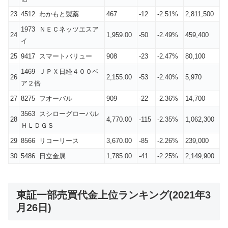
23
4512 わかもと製薬
467
-12
-2.51%
2,811,500
1973 ＮＥＣネッツエスア
24
1,959.00
-50
-2.49%
459,400
イ
25
9417 スマートバリュー
908
-23
-2.47%
80,100
1469 ＪＰＸ日経４００ベ
26
2,155.00
-53
-2.40%
5,970
ア２倍
27
8275 フオーバル
909
-22
-2.36%
14,700
3563 スシローグローバル
28
4,770.00
-115
-2.35%
1,062,300
ＨＬＤＧＳ
29
8566 リコーリース
3,670.00
-85
-2.26%
239,000
30
5486 日立金属
1,785.00
-41
-2.25%
2,149,900
東証一部売買代金上位ランキング(2021年3
月26日)