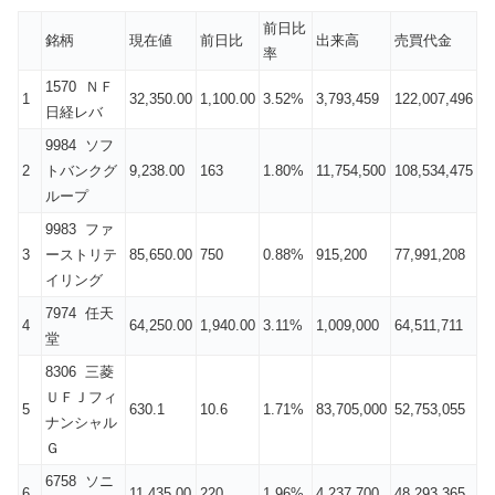
前日比
銘柄
現在値
前日比
出来高
売買代金
率
1570 ＮＦ
1
32,350.00
1,100.00
3.52%
3,793,459
122,007,496
日経レバ
9984 ソフ
2
トバンクグ
9,238.00
163
1.80%
11,754,500
108,534,475
ループ
9983 ファ
3
ーストリテ
85,650.00
750
0.88%
915,200
77,991,208
イリング
7974 任天
4
64,250.00
1,940.00
3.11%
1,009,000
64,511,711
堂
8306 三菱
ＵＦＪフィ
5
630.1
10.6
1.71%
83,705,000
52,753,055
ナンシャル
Ｇ
6758 ソニ
6
11,435.00
220
1.96%
4,237,700
48,293,365