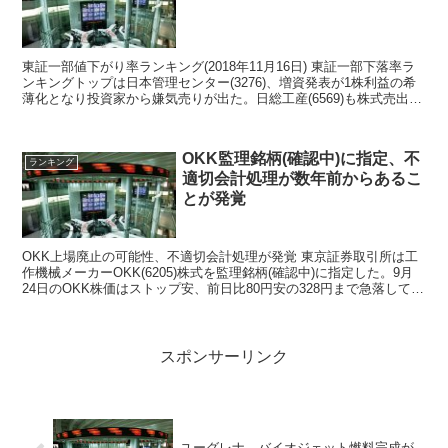
東証一部値下がり率ランキング(2018年11月16日) 東証一部下落率ラ
ンキングトップは日本管理センター(3276)、増資発表が1株利益の希
薄化となり投資家から嫌気売りが出た。日総工産(6569)も株式売出し
を発表、需給悪化を嫌った売りに...
OKK監理銘柄(確認中)に指定、不
ランキング
適切会計処理が数年前からあるこ
とが発覚
OKK上場廃止の可能性、不適切会計処理が発覚 東京証券取引所は工
作機械メーカーOKK(6205)株式を監理銘柄(確認中)に指定した。9月
24日のOKK株価はストップ安、前日比80円安の328円まで急落して東
証一部下落率ランキング1位...
スポンサーリンク
ユーグレナ、バイオジェット燃料完成が