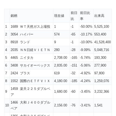
前日
前日比
銘柄
現在値
出来高
比
率
1
1689 ＷＴ天然ガス上場投
1
-1
-50.00%
5,525,100
2
3054 ハイパー
574
-65
-10.17%
553,400
3
8918 ランド
9
-1
-10.00%
41,528,400
4
2035 ＮＮ日経ＶＩＥＴＮ
280
-28
-9.09%
5,048,716
5
4465 ニイタカ
2,708.00
-165
-5.74%
193,300
6
3408 サカイオーベックス
2,835.00
-151
-5.06%
277,900
7
2424 ブラス
619
-32
-4.92%
97,800
8
1552 国際のＥＴＦＶＩＸ
4,180.00
-185
-4.24%
1,259,076
1459 楽天２２５ダブルベ
9
1,680.00
-60
-3.45%
3,232,366
ア
1466 大和Ｊ４００ダブル
10
2,156.00
-76
-3.41%
1,541
ベア