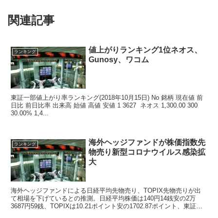
関連記事
値上がりランキング1位ネオス、
ランキング
Gunosy、ワコム
東証一部値上がり率ランキング(2018年10月15日) No 銘柄 現在値 前
日比 前日比率 出来高 始値 高値 安値 1 3627 ネオス 1,300.00 300
30.00% 1,4...
海外ヘッジファンドが株価指数先
ランキング
物売り新型コロナウイルス感染拡
大
海外ヘッジファンドによる日経平均先物売り、TOPIX先物売りが出
て相場を下げているとの推測。日経平均株価は140円14銭安の2万
3687円59銭、TOPIXは10.21ポイント安の1702.87ポイント、東証一
部の出来高は13億5175万株、売買代金は2兆4068億5500万円、値上