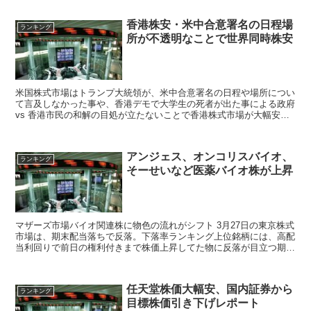
がり銘柄674、値下がり銘柄1394
香港株安・米中合意署名の日程場
ランキング
所が不透明なことで世界同時株安
米国株式市場はトランプ大統領が、米中合意署名の日程や場所につい
て言及しなかった事や、香港デモで大学生の死者が出た事による政府
vs 香港市民の和解の目処が立たないことで香港株式市場が大幅安と
なったことも日本株利益確定売りを加速させた。
アンジェス、オンコリスバイオ、
ランキング
そーせいなど医薬バイオ株が上昇
マザーズ市場バイオ関連株に物色の流れがシフト 3月27日の東京株式
市場は、期末配当落ちで反落。下落率ランキング上位銘柄には、高配
当利回りで前日の権利付きまで株価上昇してた物に反落が目立つ期末
特有の相場展開となった。 東証一部の売買代...
任天堂株価大幅安、国内証券から
ランキング
目標株価引き下げレポート