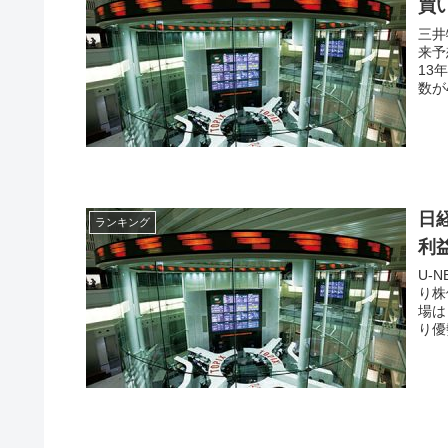
買
三井
来予
13
数が
み船
日
ランキング
利
U-
り株
場は
り優