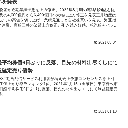
いを発表
物産が通期業績予想を上方修正、2022年3月期の連結純利益を従
想の4,600億円から6,400億円へ大幅に上方修正を発表三井物産は
年ぶりの高値を切り上げ、業績見通しと自社株買いを発表。海運指
4連騰、商船三井の業績上方修正が引き続き好感、乾汽船もバラ積
の市況が上昇。
2021.08.04
経平均株価6日ぶりに反落、目先の材料出尽くしにて
益確定売り優勢
NEXT動画配信サービス利用者が増え売上予想コンセンサスを上回
価値上がり率ランキング1位。2021年1月15（金曜日）東京株式市
日経平均株価6日ぶりに反落、目先の材料出尽くしにて利益確定売
勢
2021.01.18