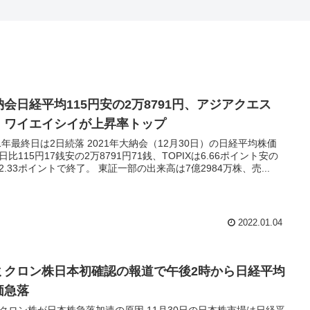
納会日経平均115円安の2万8791円、アジアクエス
、ワイエイシイが上昇率トップ
日は2日続落 2021年大納会（12月30日）の日経平均株価
日比115円17銭安の2万8791円71銭、TOPIXは6.66ポイント安の
1,992.33ポイントで終了。 東証一部の出来高は7億2984万株、売...
2022.01.04
ミクロン株日本初確認の報道で午後2時から日経平均
価急落