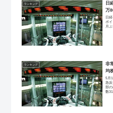
日
ランキング
万8
日経
ポイ
月ぶ
非
ランキング
均
5月
急反
部の
数3