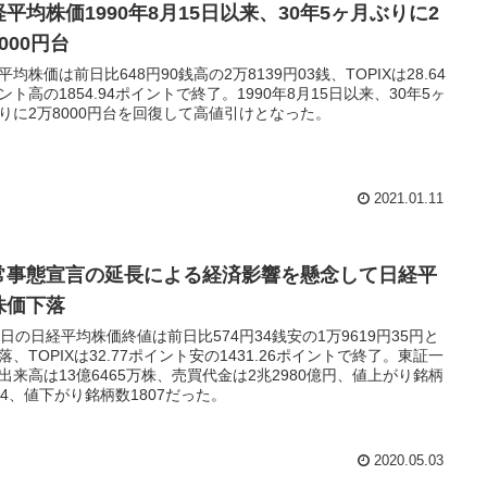
経平均株価1990年8月15日以来、30年5ヶ月ぶりに2
000円台
平均株価は前日比648円90銭高の2万8139円03銭、TOPIXは28.64
ント高の1854.94ポイントで終了。1990年8月15日以来、30年5ヶ
りに2万8000円台を回復して高値引けとなった。
2021.01.11
常事態宣言の延長による経済影響を懸念して日経平
株価下落
1日の日経平均株価終値は前日比574円34銭安の1万9619円35円と
落、TOPIXは32.77ポイント安の1431.26ポイントで終了。東証一
出来高は13億6465万株、売買代金は2兆2980億円、値上がり銘柄
14、値下がり銘柄数1807だった。
2020.05.03