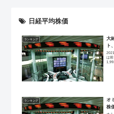
日経平均株価
大
ランキング
ト
2021年最終
は前
オ
ランキング
株