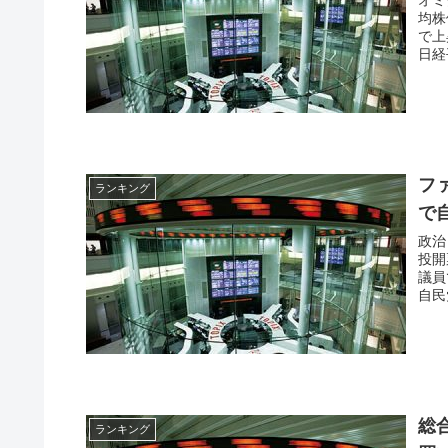
オミクロ
均株
で上
日経
フ
ランキング
で
政治
投開
議員
自民
を超
総
ランキング