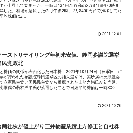
ン株が日本株急落加速の原因 11月30日の日本株市場は日経平
価が上昇して始まった、一時は434円78銭高の2万8718円70銭ま
昇した。相場が急変したのは午後2時、2万8400円台で推移してた
平均株価は2...
2021.12.01
ァーストリテイリング年初来安値、静岡参議院選挙
自民党敗北
と株価の関係が表面化した日本株、2021年10月24日（日曜日）に
票が行われた参議院静岡選挙区の補欠選挙は、無所属の元県議会
で立憲民主党と国民民主党から推薦された山崎之輔氏が初当選。
党推薦の若林洋平氏が落選したことで日経平均株価は一時300円
す下落となった。
2021.10.26
合商社株が値上がり三井物産業績上方修正と自社株