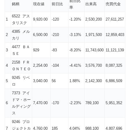
前日比
銘柄
現在値
前日比
出来高
売買代金
率
6522 アス
1
9,920.00
-120
-1.20%
2,530,200
27,611,257
タリスク
4385 メル
2
6,500.00
-210
-3.13%
1,971,500
12,859,403
カリ
4477 ＢＡ
3
929
-83
-8.20%
11,743,600
11,121,139
ＳＥ
2158 ＦＲ
4
2,254.00
-104
-4.41%
3,576,700
8,087,325
ＯＮＴＥＯ
9245 リベ
5
3,040.00
56
1.88%
2,142,300
6,886,509
ロ
7373 アイ
ドマ・ホー
6
7,470.00
-170
-2.23%
789,100
5,951,352
ルディング
ス
9246 プロ
7
ジェクトカ
4,760.00
185
4.04%
988,100
4,807,696