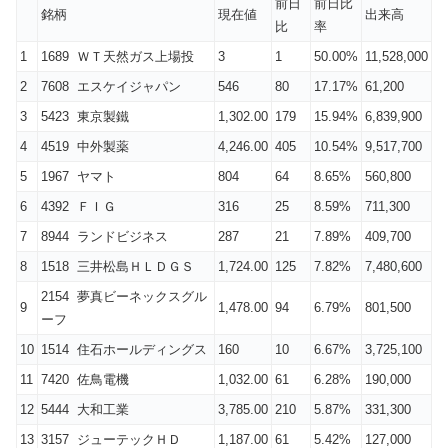
前日
前日比
銘柄
現在値
出来高
比
率
1
1689 ＷＴ天然ガス上場投
3
1
50.00%
11,528,000
2
7608 エスケイジャパン
546
80
17.17%
61,200
3
5423 東京製鐵
1,302.00
179
15.94%
6,839,900
4
4519 中外製薬
4,246.00
405
10.54%
9,517,700
5
1967 ヤマト
804
64
8.65%
560,800
6
4392 ＦＩＧ
316
25
8.59%
711,300
7
8944 ランドビジネス
287
21
7.89%
409,700
8
1518 三井松島ＨＬＤＧＳ
1,724.00
125
7.82%
7,480,600
2154 夢真ビーネックスグル
9
1,478.00
94
6.79%
801,500
ーフ
10
1514 住石ホールディングス
160
10
6.67%
3,725,100
11
7420 佐鳥電機
1,032.00
61
6.28%
190,000
12
5444 大和工業
3,785.00
210
5.87%
331,300
13
3157 ジューテックＨＤ
1,187.00
61
5.42%
127,000