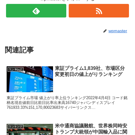
wpmaster
関連記事
東証プライム1,839社、市場区分
ランキング
変更初日の値上がりランキング
東証プライム市場 値上がり率上位ランキング2022年4月4日 コード銘
柄名現在値前日比前日比率出来高16740ジャパンディスプレイ
761933.33%151,170,80023683サイバーリンクス
1,202.0013212.34%...
米中通商協議難航、世界株同時安
ランキング
トランプ大統領が中国輸入品に関