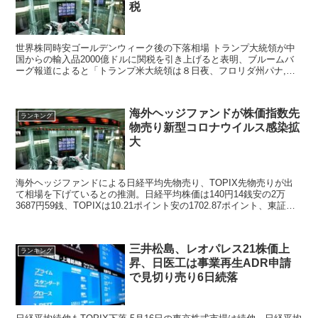
税
世界株同時安ゴールデンウィーク後の下落相場 トランプ大統領が中
国からの輸入品2000億ドルに関税を引き上げると表明、ブルームバ
ーグ報道によると「トランプ米大統領は８日夜、フロリダ州パナ,マ
シティビーチでの集会で、中国の指導者が貿易協議で「...
海外ヘッジファンドが株価指数先
ランキング
物売り新型コロナウイルス感染拡
大
海外ヘッジファンドによる日経平均先物売り、TOPIX先物売りが出
て相場を下げているとの推測。日経平均株価は140円14銭安の2万
3687円59銭、TOPIXは10.21ポイント安の1702.87ポイント、東証一
部の出来高は13億5175万株、売買代金は2兆4068億5500万円、値上
がり銘柄674、値下がり銘柄1394
三井松島、レオパレス21株価上
ランキング
昇、日医工は事業再生ADR申請
で見切り売り6日続落