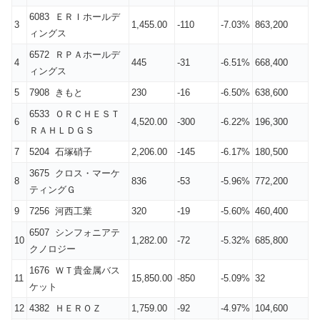
6083 ＥＲＩホールデ
3
1,455.00
-110
-7.03%
863,200
ィングス
6572 ＲＰＡホールデ
4
445
-31
-6.51%
668,400
ィングス
5
7908 きもと
230
-16
-6.50%
638,600
6533 ＯＲＣＨＥＳＴ
6
4,520.00
-300
-6.22%
196,300
ＲＡＨＬＤＧＳ
7
5204 石塚硝子
2,206.00
-145
-6.17%
180,500
3675 クロス・マーケ
8
836
-53
-5.96%
772,200
ティングＧ
9
7256 河西工業
320
-19
-5.60%
460,400
6507 シンフォニアテ
10
1,282.00
-72
-5.32%
685,800
クノロジー
1676 ＷＴ貴金属バス
11
15,850.00
-850
-5.09%
32
ケット
12
4382 ＨＥＲＯＺ
1,759.00
-92
-4.97%
104,600