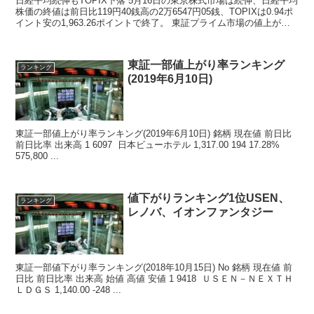
日経平均続伸もTOPIX下落 5月16日の東京株式市場は続伸、日経平均
株価の終値は前日比119円40銭高の2万6547円05銭、TOPIXは0.94ポ
イント安の1,963.26ポイントで終了。 東証プライム市場の値上がり
銘柄数...
東証一部値上がり率ランキング
ランキング
(2019年6月10日)
東証一部値上がり率ランキング(2019年6月10日) 銘柄 現在値 前日比
前日比率 出来高 1 6097 日本ビューホテル 1,317.00 194 17.28%
575,800 ...
値下がりランキング1位USEN、
ランキング
レノバ、イオンファンタジー
東証一部値下がり率ランキング(2018年10月15日) No 銘柄 現在値 前
日比 前日比率 出来高 始値 高値 安値 1 9418 ＵＳＥＮ－ＮＥＸＴＨ
ＬＤＧＳ 1,140.00 -248 ...