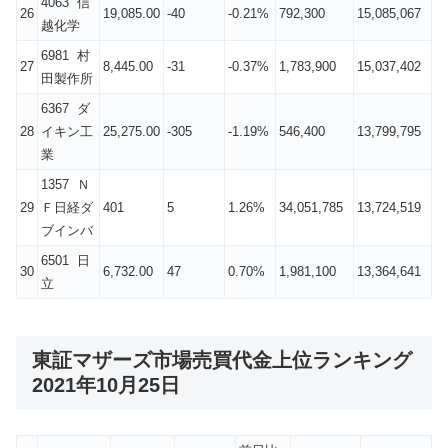
4063 信
26
19,085.00
-40
-0.21%
792,300
15,085,067
越化学
6981 村
27
8,445.00
-31
-0.37%
1,783,900
15,037,402
田製作所
6367 ダ
28
イキン工
25,275.00
-305
-1.19%
546,400
13,799,795
業
1357 Ｎ
29
Ｆ日経ダ
401
5
1.26%
34,051,785
13,724,519
ブインバ
6501 日
30
6,732.00
47
0.70%
1,981,100
13,364,641
立
東証マザーズ市場売買代金上位ランキング
2021年10月25日