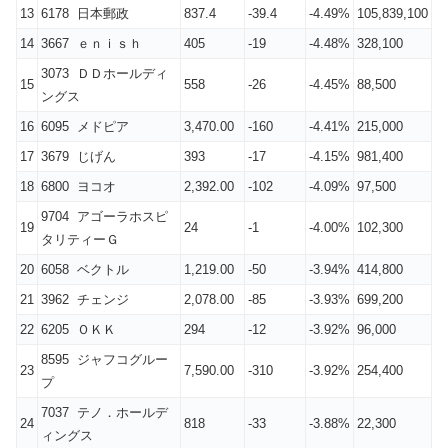
13
6178 日本郵政
837.4
-39.4
-4.49%
105,839,100
14
3667 ｅｎｉｓｈ
405
-19
-4.48%
328,100
3073 ＤＤホールディ
15
558
-26
-4.45%
88,500
ングス
16
6095 メドピア
3,470.00
-160
-4.41%
215,000
17
3679 じげん
393
-17
-4.15%
981,400
18
6800 ヨコオ
2,392.00
-102
-4.09%
97,500
9704 アゴーラホスピ
19
24
-1
-4.00%
102,300
タリティーＧ
20
6058 ベクトル
1,219.00
-50
-3.94%
414,800
21
3962 チェンジ
2,078.00
-85
-3.93%
699,200
22
6205 ＯＫＫ
294
-12
-3.92%
96,000
8595 ジャフコグルー
23
7,590.00
-310
-3.92%
254,400
プ
7037 テノ．ホールデ
24
818
-33
-3.88%
22,300
ィングス