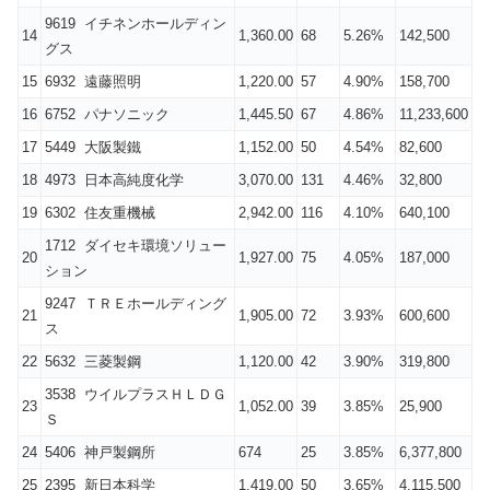
9619 イチネンホールディン
14
1,360.00
68
5.26%
142,500
グス
15
6932 遠藤照明
1,220.00
57
4.90%
158,700
16
6752 パナソニック
1,445.50
67
4.86%
11,233,600
17
5449 大阪製鐵
1,152.00
50
4.54%
82,600
18
4973 日本高純度化学
3,070.00
131
4.46%
32,800
19
6302 住友重機械
2,942.00
116
4.10%
640,100
1712 ダイセキ環境ソリュー
20
1,927.00
75
4.05%
187,000
ション
9247 ＴＲＥホールディング
21
1,905.00
72
3.93%
600,600
ス
22
5632 三菱製鋼
1,120.00
42
3.90%
319,800
3538 ウイルプラスＨＬＤＧ
23
1,052.00
39
3.85%
25,900
Ｓ
24
5406 神戸製鋼所
674
25
3.85%
6,377,800
25
2395 新日本科学
1,419.00
50
3.65%
4,115,500