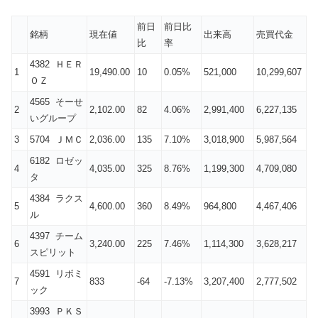
前日
前日比
銘柄
現在値
出来高
売買代金
比
率
4382 ＨＥＲ
1
19,490.00
10
0.05%
521,000
10,299,607
ＯＺ
4565 そーせ
2
2,102.00
82
4.06%
2,991,400
6,227,135
いグループ
3
5704 ＪＭＣ
2,036.00
135
7.10%
3,018,900
5,987,564
6182 ロゼッ
4
4,035.00
325
8.76%
1,199,300
4,709,080
タ
4384 ラクス
5
4,600.00
360
8.49%
964,800
4,467,406
ル
4397 チーム
6
3,240.00
225
7.46%
1,114,300
3,628,217
スピリット
4591 リボミ
7
833
-64
-7.13%
3,207,400
2,777,502
ック
3993 ＰＫＳ