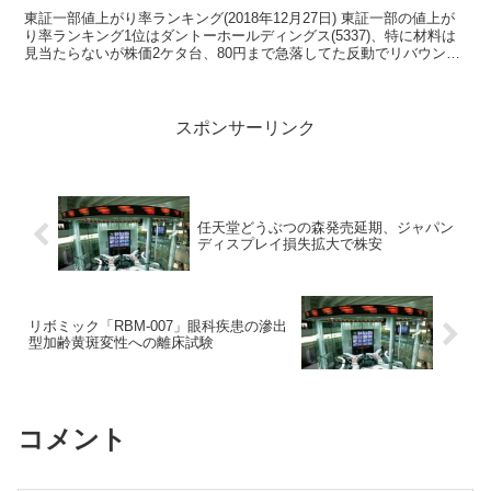
東証一部値上がり率ランキング(2018年12月27日) 東証一部の値上が
り率ランキング1位はダントーホールディングス(5337)、特に材料は
見当たらないが株価2ケタ台、80円まで急落してた反動でリバウンド
との見方。 アウトソーシング...
スポンサーリンク
任天堂どうぶつの森発売延期、ジャパン
ディスプレイ損失拡大で株安
リボミック「RBM-007」眼科疾患の滲出
型加齢黄斑変性への離床試験
コメント