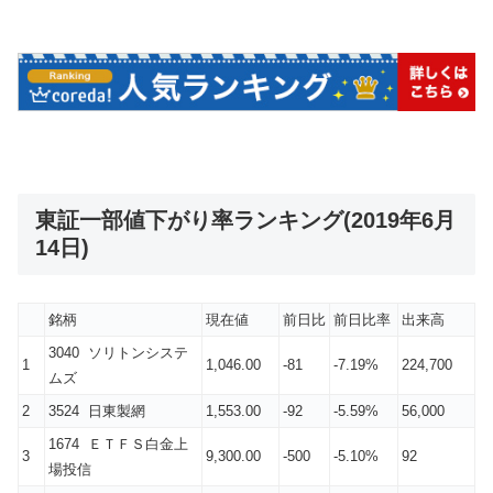
東証一部値下がり率ランキング(2019年6月
14日)
銘柄
現在値
前日比
前日比率
出来高
3040 ソリトンシステ
1
1,046.00
-81
-7.19%
224,700
ムズ
2
3524 日東製網
1,553.00
-92
-5.59%
56,000
1674 ＥＴＦＳ白金上
3
9,300.00
-500
-5.10%
92
場投信