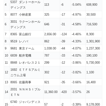
5337 ダントーホール
4
113
-6
-5.04%
608,900
ディングス
5
8077 小林産業
325
-17
-4.97%
30,500
3031 ラクーンホール
6
646
-31
-4.58%
716,500
ディングス
7
8365 富山銀行
2,656.00
-124
-4.46%
8,300
8
9519 レノバ
862
-39
-4.33%
1,301,900
9
9681 東京ドーム
1,038.00
-44
-4.07%
1,237,300
10
6839 船井電機
787
-33
-4.02%
190,100
11
8848 レオパレス２１
299
-12
-3.86%
5,730,000
1692 ＥＴＦＳアルミ
12
302
-12
-3.82%
1,100
ニウム上場
13
8065 佐藤商事
921
-35
-3.66%
16,400
2031 ＮＮＨＳＩブル
14
11,360.00
-420
-3.57%
26
ＥＴＮ
6740 ジャパンディス
15
57
-2
-3.39%
9,178,000