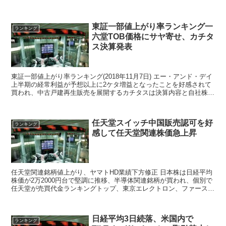
報告書提出遅延で急落から急反発。 ...
東証一部値上がり率ランキング一
ランキング
六堂TOB価格にサヤ寄せ、カチタ
ス決算発表
東証一部値上がり率ランキング(2018年11月7日) エー・アンド・デイ
上半期の経常利益が予想以上に2ケタ増益となったことを好感されて
買われ、中古戸建再生販売を展開するカチタスは決算内容と自社株買
いを発表したことが買い手掛かり材料。一六堂...
任天堂スイッチ中国販売認可を好
ランキング
感して任天堂関連株価急上昇
任天堂関連銘柄値上がり、ヤマトHD業績下方修正 日本株は日経平均
株価が2万2000円台で堅調に推移、半導体関連銘柄が買われ、個別で
任天堂が売買代金ランキングトップ、東京エレクトロン、ファースト
リテイリング、安川電機、楽天が上昇。業績下方修...
日経平均3日続落、米国内で
ランキング