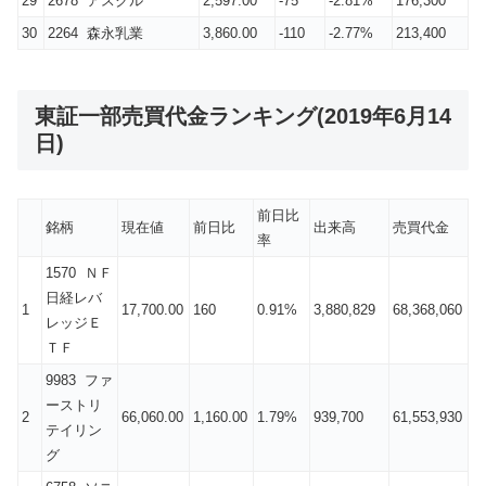
29
2678 アスクル
2,597.00
-75
-2.81%
176,300
30
2264 森永乳業
3,860.00
-110
-2.77%
213,400
東証一部売買代金ランキング(2019年6月14
日)
前日比
銘柄
現在値
前日比
出来高
売買代金
率
1570 ＮＦ
日経レバ
1
17,700.00
160
0.91%
3,880,829
68,368,060
レッジＥ
ＴＦ
9983 ファ
ーストリ
2
66,060.00
1,160.00
1.79%
939,700
61,553,930
テイリン
グ