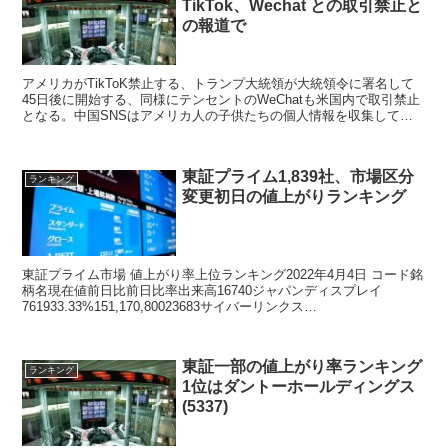
TikTok、Wechat との取引禁止と
の報道で
アメリカがTikToK禁止する、トランプ大統領が大統領令に署名して
45日後に開始する、同様にテンセントのWeChatも米国内で取引禁止
となる。中国SNSはアメリカ人の子供たちの個人情報を収集してい
るスパイ活動を行っていると以前から指摘されていた。
東証プライム1,839社、市場区分
ランキング
変更初日の値上がりランキング
東証プライム市場 値上がり率上位ランキング2022年4月4日 コード銘
柄名現在値前日比前日比率出来高16740ジャパンディスプレイ
761933.33%151,170,80023683サイバーリンクス
1,202.0013212.34%...
東証一部の値上がり率ランキング
ランキング
1位はダントーホールディングス
(5337)