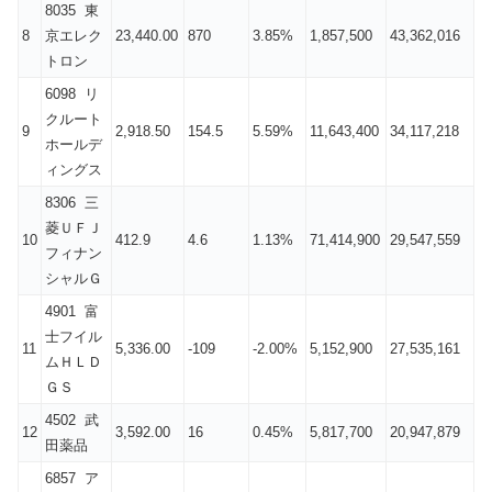
8035 東
8
京エレク
23,440.00
870
3.85%
1,857,500
43,362,016
トロン
6098 リ
クルート
9
2,918.50
154.5
5.59%
11,643,400
34,117,218
ホールデ
ィングス
8306 三
菱ＵＦＪ
10
412.9
4.6
1.13%
71,414,900
29,547,559
フィナン
シャルＧ
4901 富
士フイル
11
5,336.00
-109
-2.00%
5,152,900
27,535,161
ムＨＬＤ
ＧＳ
4502 武
12
3,592.00
16
0.45%
5,817,700
20,947,879
田薬品
6857 ア