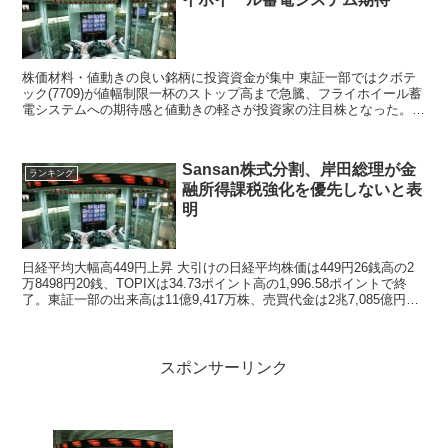
株価材料・値動きの良い銘柄に投資資金が集中 東証一部ではクボテ
ック(7709)が値幅制限一杯のストップ高まで急騰、フライホイール蓄
電システムへの期待感と値動きの軽さが投資家の注目株となった。レ
ーティング効果が大きかったのは東芝テック(65...
Sansan株式分割、岸田総理が金
ランキング
融所得課税強化を優先しないと表
明
日経平均大幅高449円上昇 大引けの日経平均株価は449円26銭高の2
万8498円20銭、TOPIXは34.73ポイント高の1,996.58ポイントで終
了。東証一部の出来高は11億9,417万株、売買代金は2兆7,085億円だ
った。...
スポンサーリンク