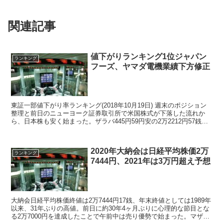
関連記事
値下がりランキング1位ジャパン
ランキング
フーズ、ヤマダ電機業績下方修正
東証一部値下がり率ランキング(2018年10月19日) 週末のポジション
整理と前日のニューヨーク証券取引所で米国株式が下落した流れか
ら、日本株も安く始まった。ザラバ445円59円安の2万2212円57銭ま
で売り込まれる場面があり、10月1...
2020年大納会は日経平均株価2万
ランキング
7444円、2021年は3万円超え予想
大納会日経平均株価終値は2万7444円17銭、年末終値としては1989年
以来、31年ぶりの高値。前日に約30年4ヶ月ぶりに心理的な節目とな
る2万7000円を達成したことで午前中は売り優勢で始まった。マザー