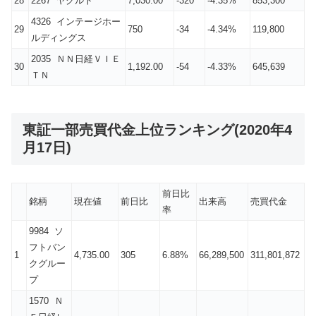
28
2267 ヤクルト
7,030.00
-320
-4.35%
853,300
4326 インテージホー
29
750
-34
-4.34%
119,800
ルディングス
2035 ＮＮ日経ＶＩＥ
30
1,192.00
-54
-4.33%
645,639
ＴＮ
東証一部売買代金上位ランキング(2020年4
月17日)
前日比
銘柄
現在値
前日比
出来高
売買代金
率
9984 ソ
フトバン
1
4,735.00
305
6.88%
66,289,500
311,801,872
クグルー
プ
1570 Ｎ