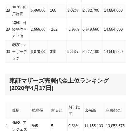
3038 神
28
5,460.00
160
3.02%
2,782,700
14,954,069
戸物産
1360 日
29
経平均ベ
2,555.00
-162
-5.96%
5,649,560
14,594,580
ア２倍
6920 レ
30
ーザーテ
6,070.00
310
5.38%
2,427,100
14,589,809
ック
東証マザーズ売買代金上位ランキング
(2020年4月17日)
前日比
銘柄
現在値
前日比
出来高
売買代金
率
4563 ア
1
895
5
0.56%
11,135,100
10,057,676
ンジェス