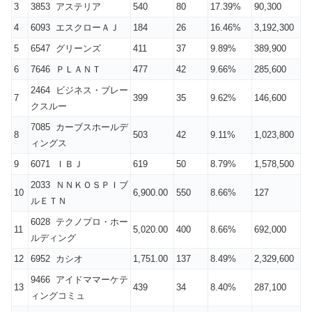
3
3853 アステリア
540
80
17.39%
90,300
4
6093 エスクローＡＪ
184
26
16.46%
3,192,300
5
6547 グリーンズ
411
37
9.89%
389,900
6
7646 ＰＬＡＮＴ
477
42
9.66%
285,600
2464 ビジネス・ブレー
7
399
35
9.62%
146,600
クスルー
7085 カーブスホールデ
8
503
42
9.11%
1,023,800
ィングス
9
6071 ＩＢＪ
619
50
8.79%
1,578,500
2033 ＮＮＫＯＳＰＩブ
10
6,900.00
550
8.66%
127
ルＥＴＮ
6028 テクノプロ・ホー
11
5,020.00
400
8.66%
692,000
ルディング
12
6952 カシオ
1,751.00
137
8.49%
2,329,600
9466 アイドママーケテ
13
439
34
8.40%
287,100
ィングコミュ