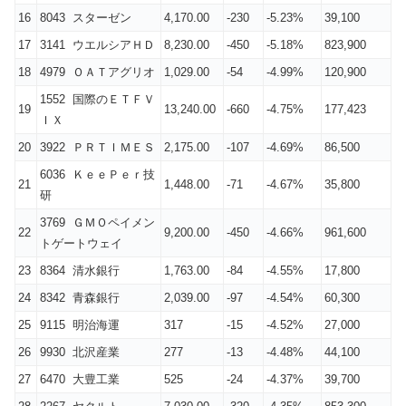
16
8043 スターゼン
4,170.00
-230
-5.23%
39,100
17
3141 ウエルシアＨＤ
8,230.00
-450
-5.18%
823,900
18
4979 ＯＡＴアグリオ
1,029.00
-54
-4.99%
120,900
1552 国際のＥＴＦＶ
19
13,240.00
-660
-4.75%
177,423
ＩＸ
20
3922 ＰＲＴＩＭＥＳ
2,175.00
-107
-4.69%
86,500
6036 ＫｅｅＰｅｒ技
21
1,448.00
-71
-4.67%
35,800
研
3769 ＧＭＯペイメン
22
9,200.00
-450
-4.66%
961,600
トゲートウェイ
23
8364 清水銀行
1,763.00
-84
-4.55%
17,800
24
8342 青森銀行
2,039.00
-97
-4.54%
60,300
25
9115 明治海運
317
-15
-4.52%
27,000
26
9930 北沢産業
277
-13
-4.48%
44,100
27
6470 大豊工業
525
-24
-4.37%
39,700