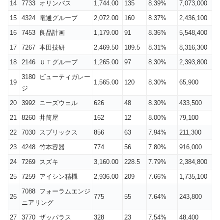
14
7733 オリンパス
1,744.00
135
8.39%
7,073,000
15
4324 電通グループ
2,072.00
160
8.37%
2,436,100
16
7453 良品計画
1,179.00
91
8.36%
5,548,400
17
7267 本田技研
2,469.50
189.5
8.31%
8,316,300
18
2146 ＵＴグループ
1,265.00
97
8.30%
2,393,800
3180 ビューティガレー
19
1,565.00
120
8.30%
65,900
ジ
20
3992 ニーズウェル
626
48
8.30%
433,500
21
8260 井筒屋
162
12
8.00%
79,100
22
7030 スプリックス
856
63
7.94%
211,300
23
4248 竹本容器
774
56
7.80%
916,000
24
7269 スズキ
3,160.00
228.5
7.79%
2,384,800
25
7259 アイシン精機
2,936.00
209
7.66%
1,735,100
7088 フォーラムエンジ
26
775
55
7.64%
243,800
ニアリング
27
3770 ザッパラス
328
23
7.54%
48,400