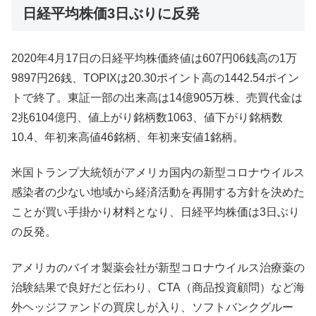
日経平均株価3日ぶりに反発
2020年4月17日の日経平均株価終値は607円06銭高の1万
9897円26銭、TOPIXは20.30ポイント高の1442.54ポイン
トで終了。東証一部の出来高は14億905万株、売買代金は
2兆6104億円、値上がり銘柄数1063、値下がり銘柄数
10.4、年初来高値46銘柄、年初来安値1銘柄。
米国トランプ大統領がアメリカ国内の新型コロナウイルス
感染者の少ない地域から経済活動を再開する方針を決めた
ことが買い手掛かり材料となり、日経平均株価は3日ぶり
の反発。
アメリカのバイオ製薬会社が新型コロナウイルス治療薬の
治験結果で良好だと伝わり、CTA（商品投資顧問）など海
外ヘッジファンドの買戻しが入り、ソフトバンクグルー