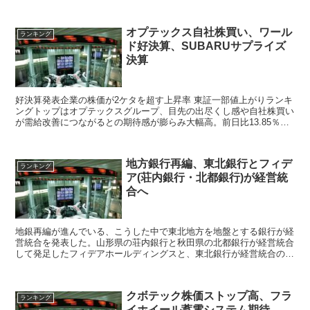
ズに新規上場したオンデック(7360)が上場2日目に公開価格の2.9倍と
なる、4500円で初値
オプテックス自社株買い、ワール
ランキング
ド好決算、SUBARUサプライズ
決算
好決算発表企業の株価が2ケタを超す上昇率 東証一部値上がりランキ
ングトップはオプテックスグループ、目先の出尽くし感や自社株買い
が需給改善につながるとの期待感が膨らみ大幅高。前日比13.85％上
昇して大幅高となった。 ゲーム関連株en...
地方銀行再編、東北銀行とフィデ
ランキング
ア(荘内銀行・北都銀行)が経営統
合へ
地銀再編が進んでいる、こうした中で東北地方を地盤とする銀行が経
営統合を発表した。山形県の荘内銀行と秋田県の北都銀行が経営統合
して発足したフィデアホールディングスと、東北銀行が経営統合の協
議検討に入ることが伝わりフィデアホールディングス株価が大幅高と
なった。
クボテック株価ストップ高、フラ
ランキング
イホイール蓄電システム期待