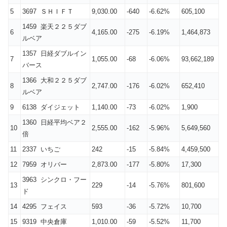
5
3697 ＳＨＩＦＴ
9,030.00
-640
-6.62%
605,100
1459 楽天２２５ダブ
6
4,165.00
-275
-6.19%
1,464,873
ルベア
1357 日経ダブルイン
7
1,055.00
-68
-6.06%
93,662,189
バース
1366 大和２２５ダブ
8
2,747.00
-176
-6.02%
652,410
ルベア
9
6138 ダイジェット
1,140.00
-73
-6.02%
1,900
1360 日経平均ベア２
10
2,555.00
-162
-5.96%
5,649,560
倍
11
2337 いちご
242
-15
-5.84%
4,459,500
12
7959 オリバー
2,873.00
-177
-5.80%
17,300
3963 シンクロ・フー
13
229
-14
-5.76%
801,600
ド
14
4295 フェイス
593
-36
-5.72%
10,700
15
9319 中央倉庫
1,010.00
-59
-5.52%
11,700