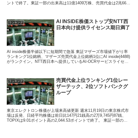
ントで終了。東証一部の出来高は11億1409万株、売買代金は2兆6680
億円。...
AI INSIDE株価ストップ安NTT西
ランキング
日本向け提供ライセンス期日満了
AI inside株価半値以下に短期間で急落 東証マザーズ市場値下がり率
ランキング1位銘柄、マザーズ売買代金上位銘柄1位にAI inside(4488)
がランクイン。NTT西日本へ提供しているAI-OCRサービスライセン
ス未使用分を...
売買代金上位ランキング1位レー
ランキング
ザーテック、2位ソフトバンクグ
ループ
東京エレクトロン株価が上場来高値更新 週末11月19日の東京株式市
場は反発、日経平均株価は前日比147円21銭高の2万9,745円87銭、
TOPIXは9.01ポイント高の2,044.53ポイントで終了。 東証一部の出
来高は11...