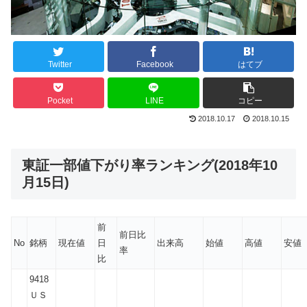
Twitter
Facebook
はてブ
Pocket
LINE
コピー
2018.10.17
2018.10.15
東証一部値下がり率ランキング(2018年10
月15日)
前
前日比
No
銘柄
現在値
日
出来高
始値
高値
安値
率
比
9418
ＵＳ