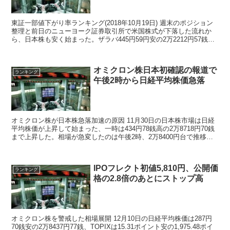
東証一部値下がり率ランキング(2018年10月19日) 週末のポジション
整理と前日のニューヨーク証券取引所で米国株式が下落した流れか
ら、日本株も安く始まった。ザラバ445円59円安の2万2212円57銭ま
で売り込まれる場面があり、10月1...
オミクロン株日本初確認の報道で
ランキング
午後2時から日経平均株価急落
オミクロン株が日本株急落加速の原因 11月30日の日本株市場は日経
平均株価が上昇して始まった、一時は434円78銭高の2万8718円70銭
まで上昇した。相場が急変したのは午後2時、2万8400円台で推移し
てた日経平均株価は2...
IPOフレクト初値5,810円、公開価
ランキング
格の2.8倍のあとにストップ高
オミクロン株を警戒した相場展開 12月10日の日経平均株価は287円
70銭安の2万8437円77銭、TOPIXは15.31ポイント安の1,975.48ポイ