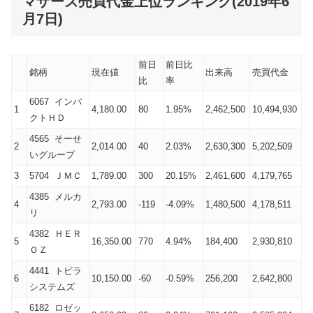
マザーズ売買代金上位ランキング(2019年6
月7日)
前日
前日比
銘柄
現在値
出来高
売買代金
比
率
6067 インパ
1
4,180.00
80
1.95%
2,462,500
10,494,930
クトＨＤ
4565 そーせ
2
2,014.00
40
2.03%
2,630,300
5,202,509
いグループ
3
5704 ＪＭＣ
1,789.00
300
20.15%
2,461,600
4,179,765
4385 メルカ
4
2,793.00
-119
-4.09%
1,480,500
4,178,511
リ
4382 ＨＥＲ
5
16,350.00
770
4.94%
184,400
2,930,810
ＯＺ
4441 トビラ
6
10,150.00
-60
-0.59%
256,200
2,642,800
システムズ
6182 ロゼッ