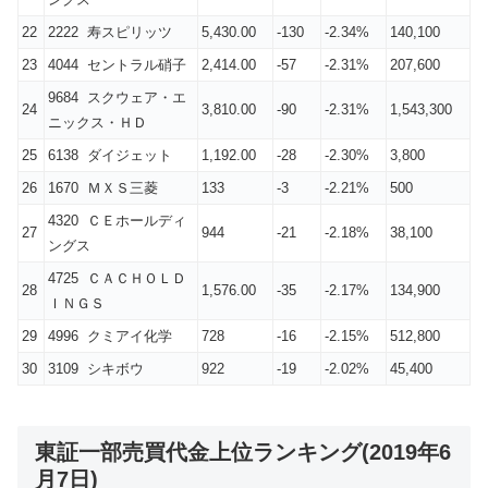
22
2222 寿スピリッツ
5,430.00
-130
-2.34%
140,100
23
4044 セントラル硝子
2,414.00
-57
-2.31%
207,600
9684 スクウェア・エ
24
3,810.00
-90
-2.31%
1,543,300
ニックス・ＨＤ
25
6138 ダイジェット
1,192.00
-28
-2.30%
3,800
26
1670 ＭＸＳ三菱
133
-3
-2.21%
500
4320 ＣＥホールディ
27
944
-21
-2.18%
38,100
ングス
4725 ＣＡＣＨＯＬＤ
28
1,576.00
-35
-2.17%
134,900
ＩＮＧＳ
29
4996 クミアイ化学
728
-16
-2.15%
512,800
30
3109 シキボウ
922
-19
-2.02%
45,400
東証一部売買代金上位ランキング(2019年6
月7日)