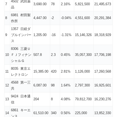
4502 武田薬
7
3,690.00
78
2.16%
5,821,500
21,495,673
品
6981 村田製
8
4,447.00
-2
-0.04%
4,551,600
20,291,384
作所
1357 日経ダ
9
ブルインバー
1,205.00
-16
-1.31%
15,146,326
18,318,929
ス
8306 三菱Ｕ
10
ＦＪフィナン
507.8
2.3
0.45%
35,057,300
17,706,198
シャルＧ
8035 東京エ
11
15,385.00
420
2.81%
1,126,000
17,260,568
レクトロン
4568 第一三
12
6,087.00
98
1.64%
2,797,300
16,925,601
共
9424 日本通
13
204
8
4.08%
79,812,700
16,230,276
信
6861 キーエ
14
61,510.00
340
0.56%
225,000
13,852,330
ンス