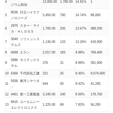
4
13,800.00
1,780.00
14.81%
1
ジウム投信
8036 日立ハイテク
5
5,450.00
700
14.74%
88,000
ノロジーズ
2975 スター・マイ
6
1,705.00
205
13.67%
388,200
カ・ＨＬＤＧＳ
3040 ソリトンシス
7
1,136.00
133
13.26%
418,000
テムズ
8
6099 エラン
2,017.00
183
9.98%
769,400
5986 モリテックス
9
376
31
8.99%
391,000
チル
10
6366 千代田化工建
321
25
8.45%
9,074,600
5936 東洋シヤツタ
11
644
50
8.42%
41,200
－
12
4461 第一工業製薬
3,240.00
240
8.00%
178,700
6615 ユーエムシー
13
1,225.00
89
7.83%
56,200
エレクトロニクス