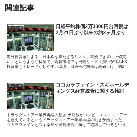
関連記事
日経平均株価2万3000円台回復は
ランキング
2月21日ぶり以来の約3ヶ月ぶり
海外投資家による「日本株を持たざるリスク、我慢できずに上値買
い」というような状況で、為替市場では円売り・ドル買いが進みFX
投資家もトレードがしやすい環境。日経平均株価は高値引け、約3ヶ
月ぶりの2万3000円台を回復
ココカラファイン・スギホールデ
ランキング
ィングス経営統合に関する検討
ドラッグストアー業界再編の動き 出店数がコンビニエンスストアー
を超えているというドラッグストアー業界再編の動きが始まった。コ
コカラファインとスギ薬局が経営統合に向けて協議しているという報
道がされ株価が大幅高。 ゲーム関係ではスクウェ...