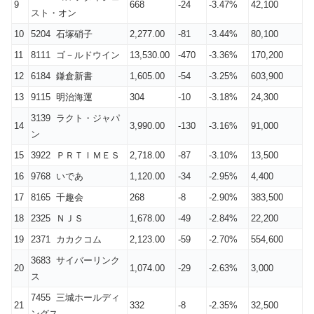
9
668
-24
-3.47%
42,100
スト・オン
10
5204 石塚硝子
2,277.00
-81
-3.44%
80,100
11
8111 ゴ－ルドウイン
13,530.00
-470
-3.36%
170,200
12
6184 鎌倉新書
1,605.00
-54
-3.25%
603,900
13
9115 明治海運
304
-10
-3.18%
24,300
3139 ラクト・ジャパ
14
3,990.00
-130
-3.16%
91,000
ン
15
3922 ＰＲＴＩＭＥＳ
2,718.00
-87
-3.10%
13,500
16
9768 いであ
1,120.00
-34
-2.95%
4,400
17
8165 千趣会
268
-8
-2.90%
383,500
18
2325 ＮＪＳ
1,678.00
-49
-2.84%
22,200
19
2371 カカクコム
2,123.00
-59
-2.70%
554,600
3683 サイバーリンク
20
1,074.00
-29
-2.63%
3,000
ス
7455 三城ホールディ
21
332
-8
-2.35%
32,500
ングス