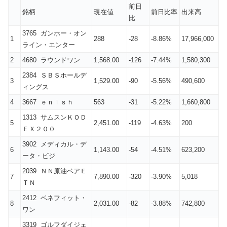
前日
銘柄
現在値
前日比率
出来高
比
3765 ガンホー・オン
1
288
-28
-8.86%
17,966,000
ライン・エンター
2
4680 ラウンドワン
1,568.00
-126
-7.44%
1,580,300
2384 ＳＢＳホールデ
3
1,529.00
-90
-5.56%
490,600
ィングス
4
3667 ｅｎｉｓｈ
563
-31
-5.22%
1,660,800
1313 サムスンＫＯＤ
5
2,451.00
-119
-4.63%
200
ＥＸ２００
3902 メディカル・デ
6
1,143.00
-54
-4.51%
623,200
ータ・ビジ
2039 ＮＮ原油ベアＥ
7
7,890.00
-320
-3.90%
5,018
ＴＮ
2412 ベネフィット・
8
2,031.00
-82
-3.88%
742,800
ワン
3319 ゴルフダイジェ