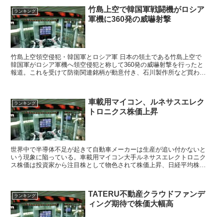
竹島上空で韓国軍戦闘機がロシア
ランキング
軍機に360発の威嚇射撃
竹島上空領空侵犯・韓国軍とロシア軍 日本の領土である竹島上空で
韓国軍がロシア軍機へ領空侵犯と称して360発の威嚇射撃を行ったと
報道。これを受けて防衛関連銘柄が動意付き、石川製作所など買われ
た。 曙ブレーキ工業は金融機関へ560億円の...
車載用マイコン、ルネサスエレク
ランキング
トロニクス株価上昇
世界中で半導体不足が起きて自動車メーカーは生産が追い付かないと
いう現象に陥っている。車載用マイコン大手ルネサスエレクトロニク
ス株価は投資家から注目株として物色されて株価上昇、日経平均株価
はこの日の高値引けとなった。
TATERU不動産クラウドファンデ
ランキング
ィング期待で株価大幅高