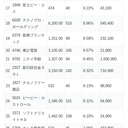
1848 富士ピー・エ
17
474
40
9.22%
43,100
ス
6028 テクノプロ・
18
6,200.00
510
8.96%
545,400
ホールディング
6379 新興プランテ
19
1,251.00
99
8.59%
232,100
ック
20
4746 東計電算
3,105.00
245
8.57%
21,800
21
9792 ニチイ学館
1,207.00
94
8.45%
1,600,900
2327 新日鉄住金Ｓ
22
3,150.00
242
8.32%
716,900
ＯＬ
1827 ナカノフドー
23
532
40
8.13%
98,800
建設
5015 ビーピー・カ
24
1,346.00
101
8.11%
54,800
ストロール
3371 ソフトクリエ
25
1,442.00
108
8.10%
24,900
イトＨＤ