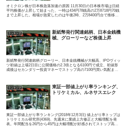
オミクロン株が日本株急落加速の原因 11月30日の日本株市場は日経
平均株価が上昇して始まった、一時は434円78銭高の2万8718円70銭
まで上昇した。相場が急変したのは午後2時、2万8400円台で推移し
てた日経平均株価は2...
新紙幣発行関連銘柄、日本金銭機
ランキング
械、グローリーなど株価上昇
新紙幣発行関連銘柄グローリー、日本金銭機械が大幅高、IPOヴィッ
ツ初値は上場2日目に公開価格の2.3倍となる6100円で成立、初値形
成後はセカンダリー投資マネーでストップ高の7100円買い気配まで
買われた。
東証一部値上がり率ランキング、
ランキング
トリケミカル、ルネサスエレク
東証一部値上がり率ランキング(2018年12月3日) 値上がり率トップは
トリケミカル研究所(4369)、先週末に業績上方修正と大幅増配を発
表。年間配当を26円から45円は大幅増配が好感されてストップ高。