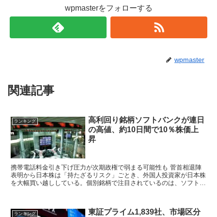
wpmasterをフォローする
wpmaster
関連記事
高利回り銘柄ソフトバンクが連日
ランキング
の高値、約10日間で10％株価上
昇
携帯電話料金引き下げ圧力が次期政権で弱まる可能性も 菅首相退陣
表明から日本株は「持たざるリスク」ごとき、外国人投資家が日本株
を大幅買い越ししている。個別銘柄で注目されているのは、ソフトバ
ンクグループ傘下の通信キャリアの一角、ソフトバ...
東証プライム1,839社、市場区分
ランキング