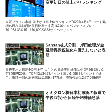
変更初日の値上がりランキング
東証プライム市場 値上がり率上位ランキング2022年4月4日 コード銘
柄名現在値前日比前日比率出来高16740ジャパンディスプレイ
761933.33%151,170,80023683サイバーリンクス
1,202.0013212.34%...
Sansan株式分割、岸田総理が金
ランキング
融所得課税強化を優先しないと表
明
日経平均大幅高449円上昇 大引けの日経平均株価は449円26銭高の2
万8498円20銭、TOPIXは34.73ポイント高の1,996.58ポイントで終
了。東証一部の出来高は11億9,417万株、売買代金は2兆7,085億円だ
った。...
オミクロン株日本初確認の報道で
ランキング
午後2時から日経平均株価急落