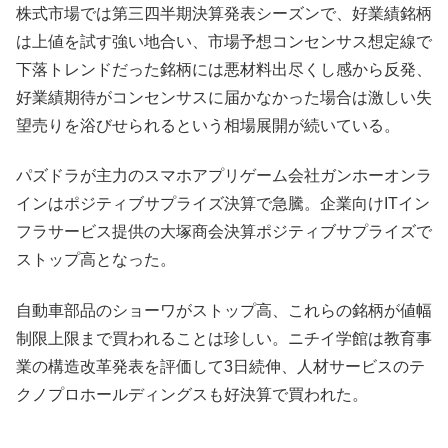
株式市場では第三四半期決算発表シーズンで、好業績銘柄
は上値を試す強い地合い、市場予想コンセンサス想定線で
下落トレンドだった銘柄には悪材料出尽くし感から反発、
好業績期待がコンセンサスに届かなかった場合は激しい失
望売りを浴びせられるという相場展開が続いている。
パズドラが主力のスマホアプリゲーム会社ガンホーオンラ
インはポジティブサプライズ決算で急騰。企業向けITイン
フラサービス提供の大塚商会決算ポジティブサプライズで
ストップ高となった。
自動車部品のショーワがストップ高、これらの銘柄が値幅
制限上限まで買われることは珍しい。ニチイ学館は教育事
業の構造改革発表を評価して3日続伸、人材サービスのテ
クノプロホールディングスも好決算で買われた。