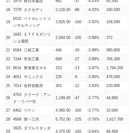
17
1879 新日本建設
882
-37
-4.03%
40,300
18
7278 エクセディ
2,120.00
-89
-4.03%
240,500
6532 ベイカレントコ
19
3,925.00
-160
-3.92%
158,500
ンサルティング
1691 ＥＴＦＳガソリ
20
2,594.00
-105
-3.89%
372
ン上場投
21
6584 三桜工業
446
-18
-3.88%
380,800
22
7244 市光工業
668
-27
-3.88%
706,300
23
8616 東海東京ＨＤ
323
-13
-3.87%
1,794,200
24
4651 サニックス
225
-9
-3.85%
478,500
25
7014 名村造船所
301
-12
-3.83%
220,900
4763 クリーク・アン
26
1,199.00
-47
-3.77%
44,800
ド・リバー社
27
6462 リケン
4,080.00
-160
-3.77%
10,000
28
4568 第一三共
5,752.00
-225
-3.76%
1,617,700
3925 ダブルスタンダ
29
4,370.00
-165
-3.64%
69,400