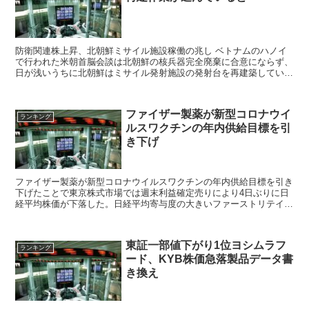
防衛関連株上昇、北朝鮮ミサイル施設稼働の兆し ベトナムのハノイ
で行われた米朝首脳会談は北朝鮮の核兵器完全廃棄に合意にならず、
日が浅いうちに北朝鮮はミサイル発射施設の発射台を再建築している
動きがあるとニュースになっている。 こうした再...
ファイザー製薬が新型コロナウイ
ランキング
ルスワクチンの年内供給目標を引
き下げ
ファイザー製薬が新型コロナウイルスワクチンの年内供給目標を引き
下げたことで東京株式市場では週末利益確定売りにより4日ぶりに日
経平均株価が下落した。日経平均寄与度の大きいファーストリテイリ
ング、東京エレクトロン株価下落、ソフトバンクグループ、KDDI、
ファナックなども値下がりした。
東証一部値下がり1位ヨシムラフ
ランキング
ード、KYB株価急落製品データ書
き換え