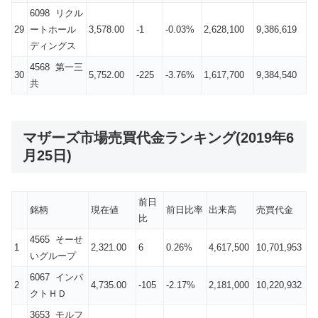
6098 リクル
29
ートホール
3,578.00
-1
-0.03%
2,628,100
9,386,619
ディングス
4568 第一三
30
5,752.00
-225
-3.76%
1,617,700
9,384,540
共
マザーズ市場売買代金ランキング(2019年6
月25日)
前日
銘柄
現在値
前日比率
出来高
売買代金
比
4565 そーせ
1
2,321.00
6
0.26%
4,617,500
10,701,953
いグループ
6067 インパ
2
4,735.00
-105
-2.17%
2,181,000
10,220,932
クトＨＤ
3653 モルフ