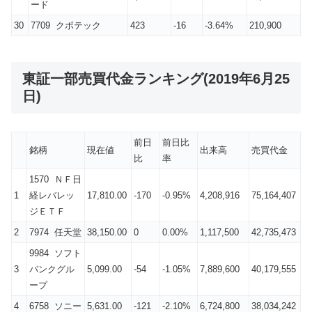
ード
30
7709 クボテック
423
-16
-3.64%
210,900
東証一部売買代金ランキング(2019年6月25
日)
前日
前日比
銘柄
現在値
出来高
売買代金
比
率
1570 ＮＦ日
1
経レバレッ
17,810.00
-170
-0.95%
4,208,916
75,164,407
ジＥＴＦ
2
7974 任天堂
38,150.00
0
0.00%
1,117,500
42,735,473
9984 ソフト
3
バンクグル
5,099.00
-54
-1.05%
7,889,600
40,179,555
ープ
4
6758 ソニー
5,631.00
-121
-2.10%
6,724,800
38,034,242