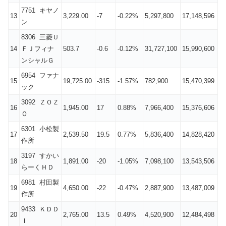
7751 キヤノ
13
3,229.00
-7
-0.22%
5,297,800
17,148,596
ン
8306 三菱Ｕ
14
ＦＪフィナ
503.7
-0.6
-0.12%
31,727,100
15,990,600
ンシャルＧ
6954 ファナ
15
19,725.00
-315
-1.57%
782,900
15,470,399
ック
3092 ＺＯＺ
16
1,945.00
17
0.88%
7,966,400
15,376,606
Ｏ
6301 小松製
17
2,539.50
19.5
0.77%
5,836,400
14,828,420
作所
3197 すかい
18
1,891.00
-20
-1.05%
7,098,100
13,543,506
らーくＨＤ
6981 村田製
19
4,650.00
-22
-0.47%
2,887,900
13,487,009
作所
9433 ＫＤＤ
20
2,765.00
13.5
0.49%
4,520,900
12,484,498
Ｉ