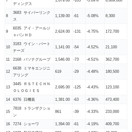
7
1,679.00
-105
-5.89%
6,689,000
ディングス
3683 サイバーリンク
8
1,139.00
-61
-5.08%
8,300
ス
6035 アイ・アールジ
9
2,624.00
-131
-4.75%
172,700
ャパンＨＤ
3183 ウイン・パート
10
1,141.00
-54
-4.52%
21,100
ナーズ
11
2168 パソナグループ
1,546.00
-73
-4.51%
362,700
6638 ミマキエンジニ
12
619
-29
-4.48%
180,500
アリング
3445 ＲＳＴＥＣＨＮ
13
2,695.00
-125
-4.43%
123,100
ＯＬＯＧＩＥＳ
14
6376 日機装
1,381.00
-63
-4.36%
473,400
7818 トランザクショ
15
861
-39
-4.33%
233,000
ン
16
7274 ショーワ
1,394.00
-61
-4.19%
409,700