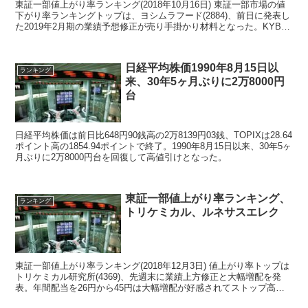
東証一部値上がり率ランキング(2018年10月16日) 東証一部市場の値
下がり率ランキングトップは、ヨシムラフード(2884)、前日に発表し
た2019年2月期の業績予想修正が売り手掛かり材料となった。KYB株
価が急落、同社製品の性能データ...
日経平均株価1990年8月15日以
ランキング
来、30年5ヶ月ぶりに2万8000円
台
日経平均株価は前日比648円90銭高の2万8139円03銭、TOPIXは28.64
ポイント高の1854.94ポイントで終了。1990年8月15日以来、30年5ヶ
月ぶりに2万8000円台を回復して高値引けとなった。
東証一部値上がり率ランキング、
ランキング
トリケミカル、ルネサスエレク
東証一部値上がり率ランキング(2018年12月3日) 値上がり率トップは
トリケミカル研究所(4369)、先週末に業績上方修正と大幅増配を発
表。年間配当を26円から45円は大幅増配が好感されてストップ高。
値上がり率ランキング2位のル...