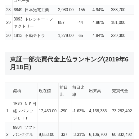
ュベータ
28
6849 日本光電工業
2,980.00
-155
-4.94%
383,700
3093 トレジャー・フ
29
857
-44
-4.88%
181,000
ァクトリー
30
1813 不動テトラ
1,279.00
-65
-4.84%
229,300
東証一部売買代金上位ランキング(2019年6
月18日)
前日
前日比
銘柄
現在値
出来高
売買代金
比
率
1570 ＮＦ日
1
経レバレッ
17,450.00
-290
-1.63%
4,168,333
73,282,492
ジＥＴＦ
9984 ソフト
2
バンクグル
9,853.00
-337
-3.31%
6,106,700
60,832,492