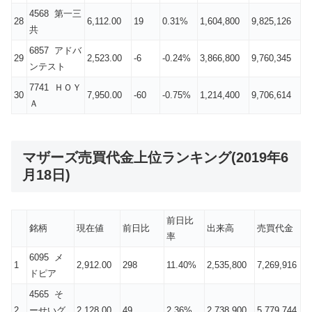
4568 第一三
28
6,112.00
19
0.31%
1,604,800
9,825,126
共
6857 アドバ
29
2,523.00
-6
-0.24%
3,866,800
9,760,345
ンテスト
7741 ＨＯＹ
30
7,950.00
-60
-0.75%
1,214,400
9,706,614
Ａ
マザーズ売買代金上位ランキング(2019年6
月18日)
前日比
銘柄
現在値
前日比
出来高
売買代金
率
6095 メ
1
2,912.00
298
11.40%
2,535,800
7,269,916
ドピア
4565 そ
2
ーせいグ
2,128.00
49
2.36%
2,738,900
5,779,744