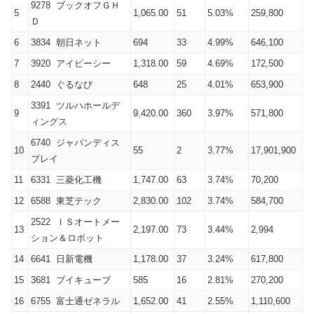
9278 ブックオフＧＨ
5
1,065.00
51
5.03%
259,800
Ｄ
6
3834 朝日ネット
694
33
4.99%
646,100
7
3920 アイビーシー
1,318.00
59
4.69%
172,500
8
2440 ぐるなび
648
25
4.01%
653,900
3391 ツルハホールデ
9
9,420.00
360
3.97%
571,800
ィングス
6740 ジャパンディス
10
55
2
3.77%
17,901,900
プレイ
11
6331 三菱化工機
1,747.00
63
3.74%
70,200
12
6588 東芝テック
2,830.00
102
3.74%
584,700
2522 ＩＳオートメー
13
2,197.00
73
3.44%
2,994
ション＆ロボット
14
6641 日新電機
1,178.00
37
3.24%
617,800
15
3681 ブイキューブ
585
16
2.81%
270,200
16
6755 富士通ゼネラル
1,652.00
41
2.55%
1,110,600