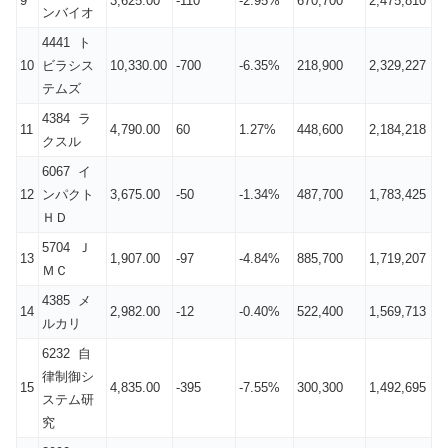
9
3,625.00
-110
-2.95%
670,700
2,475,810
ンバイオ
4441 ト
10
ビラシス
10,330.00
-700
-6.35%
218,900
2,329,227
テムズ
4384 ラ
11
4,790.00
60
1.27%
448,600
2,184,218
クスル
6067 イ
12
ンパクト
3,675.00
-50
-1.34%
487,700
1,783,425
ＨＤ
5704 Ｊ
13
1,907.00
-97
-4.84%
885,700
1,719,207
ＭＣ
4385 メ
14
2,982.00
-12
-0.40%
522,400
1,569,713
ルカリ
6232 自
律制御シ
15
4,835.00
-395
-7.55%
300,300
1,492,695
ステム研
究