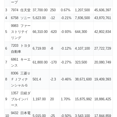
ープ
3
7974 任天堂
37,700.00
250
0.67%
1,207,500
45,606,397
4
6758 ソニー
5,623.00
-12
-0.21%
7,836,500
43,870,761
9983 ファー
5
ストリテイ
66,310.00
-620
-0.93%
644,300
42,802,834
リング
7203 トヨタ
6
6,719.00
-8
-0.12%
4,107,100
27,722,729
自動車
6861 キーエ
7
61,800.00
-170
-0.27%
323,500
20,080,749
ンス
8306 三菱Ｕ
8
ＦＪフィナ
501.4
-2.3
-0.46%
38,671,600
19,409,393
ンシャルＧ
1357 日経ダ
9
ブルインバ
1,197.00
20
1.70%
15,875,992
18,886,425
ース
9432 日本電
10
5,015.00
-25
-0.50%
3,543,100
17,844,859