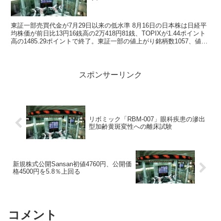
東証一部売買代金が7月29日以来の低水準 8月16日の日本株は日経平
均株価が前日比13円16銭高の2万418円81銭、TOPIXが1.44ポイント
高の1485.29ポイントで終了。東証一部の値上がり銘柄数1057、値下
がり銘柄数982、出...
スポンサーリンク
リボミック「RBM-007」眼科疾患の滲出
型加齢黄斑変性への離床試験
新規株式公開Sansan初値4760円、公開価
格4500円を5.8％上回る
コメント