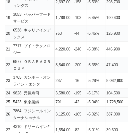
18
2,697.00
-158
-5.53%
298,700
ィングス
3053 ペッパーフード
19
1,788.00
-103
-5.45%
190,400
サービス
6538 キャリアインデ
20
763
-44
-5.45%
125,900
ックス
7717 ブイ・テクノロ
21
4,220.00
-240
-5.38%
446,900
ジー
6877 ＯＢＡＲＡＧＲ
22
3,540.00
-200
-5.35%
47,400
ＯＵＰ
3765 ガンホー・オン
23
287
-16
-5.28%
8,082,900
ライン・エンター
24
9828 元気寿司
3,580.00
-195
-5.17%
104,500
25
5423 東京製鐵
791
-42
-5.04%
1,728,500
7864 フジシールイン
26
3,125.00
-165
-5.02%
387,000
ターナショナル
4310 ドリームインキ
27
1,554.00
-82
-5.01%
39,600