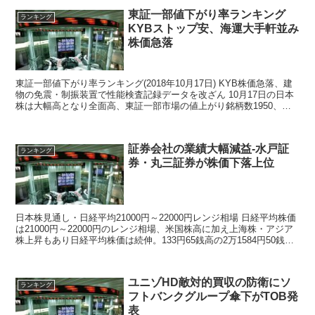
東証一部値下がり率ランキング
ランキング
KYBストップ安、海運大手軒並み
株価急落
東証一部値下がり率ランキング(2018年10月17日) KYB株価急落、建
物の免震・制振装置で性能検査記録データを改ざん 10月17日の日本
株は大幅高となり全面高、東証一部市場の値上がり銘柄数1950、値
下がり銘柄数119、変わらず...
証券会社の業績大幅減益-水戸証
ランキング
券・丸三証券が株価下落上位
日本株見通し・日経平均21000円～22000円レンジ相場 日経平均株価
は21000円～22000円のレンジ相場、米国株高に加え上海株・アジア
株上昇もあり日経平均株価は続伸。133円65銭高の2万1584円50銭で
取引を終了。 ...
ユニゾHD敵対的買収の防衛にソ
ランキング
フトバンクグループ傘下がTOB発
表