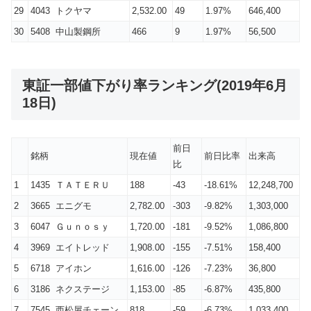
29
4043 トクヤマ
2,532.00
49
1.97%
646,400
30
5408 中山製鋼所
466
9
1.97%
56,500
東証一部値下がり率ランキング(2019年6月
18日)
前日
銘柄
現在値
前日比率
出来高
比
1
1435 ＴＡＴＥＲＵ
188
-43
-18.61%
12,248,700
2
3665 エニグモ
2,782.00
-303
-9.82%
1,303,000
3
6047 Ｇｕｎｏｓｙ
1,720.00
-181
-9.52%
1,086,800
4
3969 エイトレッド
1,908.00
-155
-7.51%
158,400
5
6718 アイホン
1,616.00
-126
-7.23%
36,800
6
3186 ネクステージ
1,153.00
-85
-6.87%
435,800
7
7545 西松屋チェーン
818
-59
-6.73%
1,033,400