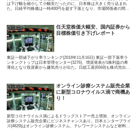
は下げ幅を縮小して小幅安だったのに、日本株は大きく売り込まれ
た。日経平均株価は一時400円を超す下落となり、市場関係者の間に
は、米国株と比較して日本株の弱さが際立っていると心配...
任天堂株価大幅安、国内証券から
ランキング
目標株価引き下げレポート
東証一部値下がり率ランキング(2018年11月16日) 東証一部下落率ラ
ンキングトップは日本管理センター(3276)、増資発表が1株利益の希
薄化となり投資家から嫌気売りが出た。日総工産(6569)も株式売出し
を発表、需給悪化を嫌った売りに...
オンライン診療システム販売企業
ランキング
に新型コロナウイルス渦で商機あ
り！
新型コロナウイルス渦によるドラッグストアー売上増加、オンライン
診療システム販売企業にビジネスチャンスあり。日本エンタープライ
ズ(4829)はオンライン診療システム、テレワークシステムなど材料
視。東証マザーズ売買代金ランキング1位ロコンド、Aimimg、アンジ
ェス