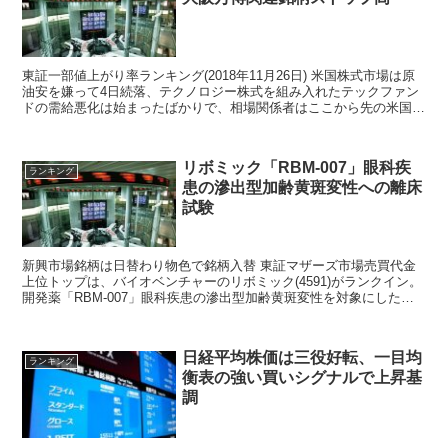
東証一部値上がり率ランキング(2018年11月26日) 米国株式市場は原
油安を嫌って4日続落、テクノロジー株式を組み入れたテックファン
ドの需給悪化は始まったばかりで、相場関係者はここから先の米国株
相場は難しくなってきたと話題。 日本...
リボミック「RBM-007」眼科疾
ランキング
患の滲出型加齢黄斑変性への離床
試験
新興市場銘柄は日替わり物色で銘柄入替 東証マザーズ市場売買代金
上位トップは、バイオベンチャーのリボミック(4591)がランクイン。
開発薬「RBM-007」眼科疾患の滲出型加齢黄斑変性を対象にした臨
床試験で良好な結果が出たと開示されて投資家...
日経平均株価は三役好転、一目均
ランキング
衡表の強い買いシグナルで上昇基
調