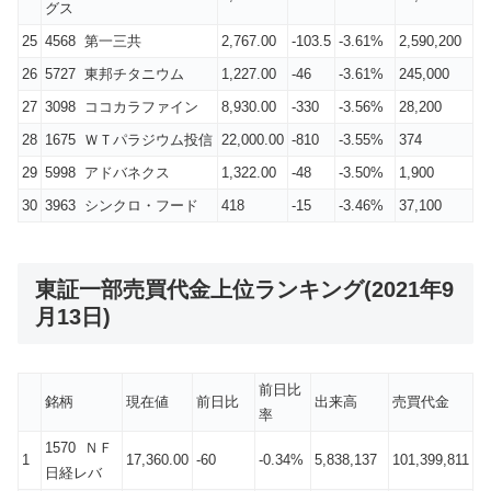
グス
25
4568 第一三共
2,767.00
-103.5
-3.61%
2,590,200
26
5727 東邦チタニウム
1,227.00
-46
-3.61%
245,000
27
3098 ココカラファイン
8,930.00
-330
-3.56%
28,200
28
1675 ＷＴパラジウム投信
22,000.00
-810
-3.55%
374
29
5998 アドバネクス
1,322.00
-48
-3.50%
1,900
30
3963 シンクロ・フード
418
-15
-3.46%
37,100
東証一部売買代金上位ランキング(2021年9
月13日)
前日比
銘柄
現在値
前日比
出来高
売買代金
率
1570 ＮＦ
1
17,360.00
-60
-0.34%
5,838,137
101,399,811
日経レバ