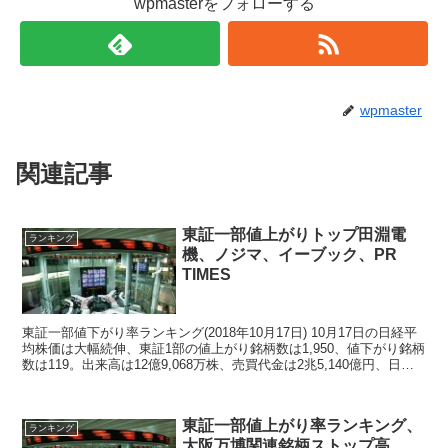
wpmasterをフォローする
wpmaster
関連記事
東証一部値上がりトップ田淵電
ランキング
機、ノジマ、イーブック、PR
TIMES
東証一部値下がり率ランキング(2018年10月17日) 10月17日の日経平
均株価は大幅続伸、東証1部の値上がり銘柄数は1,950、値下がり銘柄
数は119。出来高は12億9,068万株、売買代金は2兆5,140億円、日経
平均株価はザラバ一...
東証一部値上がり率ランキング、
ランキング
大阪万博関連銘柄ストップ高