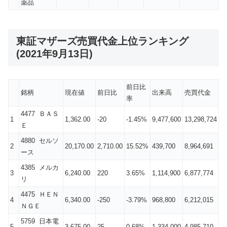
薬品
東証マザーズ売買代金上位ランキング
(2021年9月13日)
前日比
銘柄
現在値
前日比
出来高
売買代金
率
4477 ＢＡＳ
1
1,362.00
-20
-1.45%
9,477,600
13,298,724
Ｅ
4880 セルソ
2
20,170.00
2,710.00
15.52%
439,700
8,964,691
ース
4385 メルカ
3
6,240.00
220
3.65%
1,114,900
6,877,774
リ
4475 ＨＥＮ
4
6,340.00
-250
-3.79%
968,800
6,212,015
ＮＧＥ
5759 日本電
5
3,675.00
25
0.68%
1,334,000
4,985,710