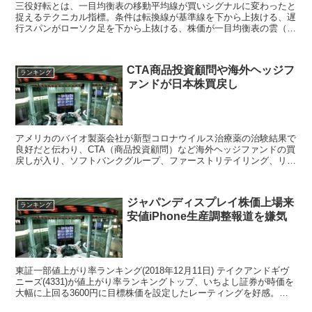
三役好転とは、一目均衡表の移動平均線が買いシグナルに変わったと
捉えるテクニカル指標。条件は転換線が基準線を下から上抜ける、遅
行スパンがローソク足を下から上抜ける、株価が一目均衡表の雲（先
行スパン1と2）を上抜ける三つの条件が揃ったとき、一目均衡表の
理論では強い買いシグナルと捉えます。
CTA商品投資顧問や海外ヘッジフ
ランキング
ァンドが日本株買戻し
アメリカのバイオ製薬会社が新型コロナウイルス治療薬の治験結果で
良好だと伝わり、CTA（商品投資顧問）など海外ヘッジファンドの買
戻しが入り、ソフトバンクグループ、ファーストリテイリング、リク
ルートホールディングスなどが大幅高
ジャパンディスプレイ株価上場来
ランキング
安値iPhone生産調整報道を嫌気
東証一部値上がり率ランキング(2018年12月11日) テイクアンドギヴ
ニーズ(4331)が値上がり率ランキングトップ、いちよし証券が時価を
大幅に上回る3600円に目標株価を設定したレーティングを好感。ア
イモバイル(6535)は第1四半期...