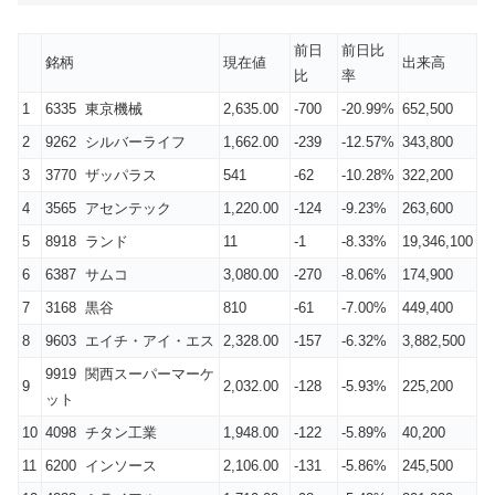
前日
前日比
銘柄
現在値
出来高
比
率
1
6335 東京機械
2,635.00
-700
-20.99%
652,500
2
9262 シルバーライフ
1,662.00
-239
-12.57%
343,800
3
3770 ザッパラス
541
-62
-10.28%
322,200
4
3565 アセンテック
1,220.00
-124
-9.23%
263,600
5
8918 ランド
11
-1
-8.33%
19,346,100
6
6387 サムコ
3,080.00
-270
-8.06%
174,900
7
3168 黒谷
810
-61
-7.00%
449,400
8
9603 エイチ・アイ・エス
2,328.00
-157
-6.32%
3,882,500
9919 関西スーパーマーケ
9
2,032.00
-128
-5.93%
225,200
ット
10
4098 チタン工業
1,948.00
-122
-5.89%
40,200
11
6200 インソース
2,106.00
-131
-5.86%
245,500