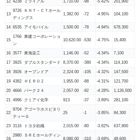
12
4238 ミライアル
1,710.00
-98
-5.42%
201,900
9726 ＫＮＴ－ＣＴホール
13
1,382.00
-72
-4.95%
104,100
ディングス
14
6535 アイモバイル
1,500.00
-78
-4.94%
678,300
1766 東建コーポレーショ
15
10,620.00
-530
-4.75%
15,400
ン
16
3577 東海染工
1,146.00
-52
-4.34%
7,100
17
3925 ダブルスタンダード
8,370.00
-380
-4.34%
114,100
18
3926 オープンドア
2,324.00
-105
-4.32%
147,500
19
4382 ＨＥＲＯＺ
1,955.00
-88
-4.31%
121,700
20
4666 パーク２４
2,057.00
-92
-4.28%
1,126,500
21
4996 クミアイ化学
913
-37
-3.89%
281,100
9704 アゴーラホスピタリ
22
25
-1
-3.85%
84,300
ティーＧ
23
3116 トヨタ紡織
2,015.00
-80
-3.82%
637,800
2980 ＳＲＥホールディン
24
8,080.00
-310
-3.69%
48,600