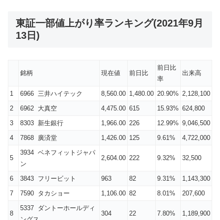
東証一部値上がり率ランキング(2021年9月
13日)
前日比
銘柄
現在値
前日比
出来高
率
1
6966 三井ハイテック
8,560.00
1,480.00
20.90%
2,128,100
2
6962 大真空
4,475.00
615
15.93%
624,800
3
8303 新生銀行
1,966.00
226
12.99%
9,046,500
4
7868 廣済堂
1,426.00
125
9.61%
4,722,000
3934 ベネフィットジャパ
5
2,604.00
222
9.32%
32,500
ン
6
3843 フリービット
963
82
9.31%
1,143,300
7
7590 タカショー
1,106.00
82
8.01%
207,600
5337 ダントーホールディ
8
304
22
7.80%
1,189,900
ングス