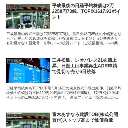
平成最後の日経平均株価は2万
ランキング
2258円73銭、TOPIX1617.93ポイ
ント
平成最後の株式市場は2万2258円73銭、前日比48円85銭の小幅安とな
ったが史上初の10連休を意識した投資家によるポジション整理売り
も影響がなく新元号「令和」への祝賀ムード（ご祝儀相場）への期待
が継続する相場展開。令和の株式相場見通しに期待を持つ投資家が多
い模様
三井松島、レオパレス21株価上
ランキング
昇、日医工は事業再生ADR申請
で見切り売り6日続落
日経平均続伸もTOPIX下落 5月16日の東京株式市場は続伸、日経平均
株価の終値は前日比119円40銭高の2万6547円05銭、TOPIXは0.94ポ
イント安の1,963.26ポイントで終了。 東証プライム市場の値上がり
銘柄数...
青木あすなろ建設TOB(株式公開
ランキング
買付)ストップ高まで株価急騰