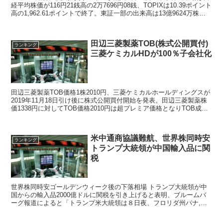
経平均株価が116円21銭高の2万7696円08銭、TOPIXは10.39ポイント
高の1,962.61ポイントで終了。東証一部の出来高は13億9624万株、
売買代金...
田辺三菱製薬TOB(株式公開買付)
ランキング
三菱ケミカルHDが100％子会社化
田辺三菱製薬TOB価格1株2010円、三菱ケミカルホールディングスが
2019年11月18日引け後に株式公開買付開始を発表。田辺三菱製薬株
価1338円に対してTOB価格2010円は超プレミア価格となりTOB成立
する模様
米中通商協議難航、世界株同時安
ランキング
トランプ大統領が中国輸入品に関
税
世界株同時安ゴールデンウィーク後の下落相場 トランプ大統領が中
国からの輸入品2000億ドルに関税を引き上げると表明、ブルームバ
ーグ報道によると「トランプ米大統領は８日夜、フロリダ州パナ,マ
シティビーチでの集会で、中国の指導者が貿易協議で「...