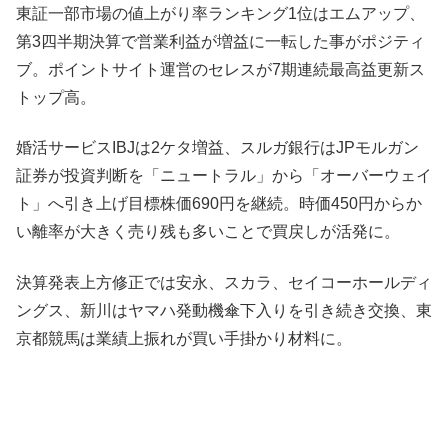
東証一部市場の値上がり率ランキング1位はエムアップ、
第3四半期決算で営業利益が増益に一転した事がポジティ
ブ。ポイントサイト運営のセレスが7期連続最高益更新ス
トップ高。
婚活サービスIBJは2ケタ増益、スルガ銀行はJPモルガン
証券が投資判断を「ニュートラル」から「オーバーウェイ
ト」へ引き上げ目標株価690円を継続。時価450円からか
い離率が大きく売り残も多いことで買戻しが活発に。
決算発表上方修正では安永、スカラ、セイコーホールディ
ングス、新川はヤマハ発動機傘下入りを引き続き交換、東
京都競馬は業績上振れが買い手掛かり材料に。