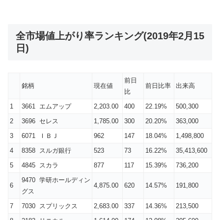
全市場値上がり率ランキング(2019年2月15
日)
前日
銘柄
現在値
前日比率
出来高
比
1
3661 エムアップ
2,203.00
400
22.19%
500,300
2
3696 セレス
1,785.00
300
20.20%
363,000
3
6071 ＩＢＪ
962
147
18.04%
1,498,800
4
8358 スルガ銀行
523
73
16.22%
35,413,600
5
4845 スカラ
877
117
15.39%
736,200
9470 学研ホールディン
6
4,875.00
620
14.57%
191,800
グス
7
7030 スプリックス
2,683.00
337
14.36%
213,500