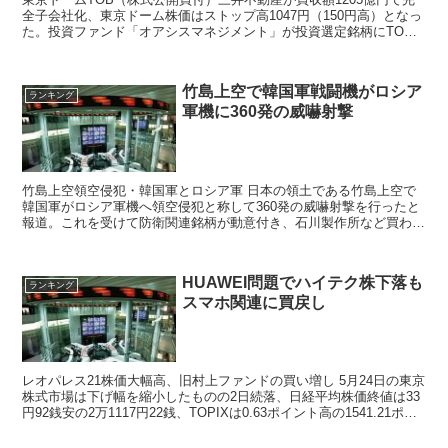
全子会社化、東京ドーム株価はストップ高1047円（150円高）となっ
た。投資ファンド「オアシスマネジメント」が投資選定銘柄にTOB
が相次ぎ、証券関係者や投資家からオアシスマネジメント投資先銘柄
を物色する動き
竹島上空で韓国軍戦闘機がロシア
ランキング
軍機に360発の威嚇射撃
竹島上空領空侵犯・韓国軍とロシア軍 日本の領土である竹島上空で
韓国軍がロシア軍機へ領空侵犯と称して360発の威嚇射撃を行ったと
報道。これを受けて防衛関連銘柄が動意付き、石川製作所など買われ
た。 曙ブレーキ工業は金融機関へ560億円の...
HUAWEI問題でハイテク株下落も
ランキング
スマホ関連に買戻し
レオパレス21株価大幅高、旧村上ファンドの買い増し 5月24日の東京
株式市場は下げ幅を縮小したものの2日続落、日経平均株価終値は33
円92銭安の2万1117円22銭、TOPIXは0.63ポイント高の1541.21ポイ
ントと4日ぶりに反発と...