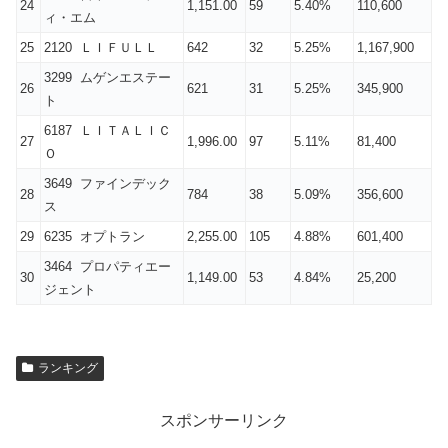
24
1,151.00
59
5.40%
110,600
ィ・エム
25
2120 ＬＩＦＵＬＬ
642
32
5.25%
1,167,900
3299 ムゲンエステー
26
621
31
5.25%
345,900
ト
6187 ＬＩＴＡＬＩＣ
27
1,996.00
97
5.11%
81,400
Ｏ
3649 ファインデック
28
784
38
5.09%
356,600
ス
29
6235 オプトラン
2,255.00
105
4.88%
601,400
3464 プロパティエー
30
1,149.00
53
4.84%
25,200
ジェント
ランキング
スポンサーリンク