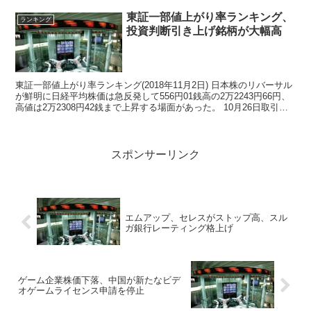
東証一部値上がり率ランキング、
ランキング
投資判断引き上げ銘柄が大幅高
東証一部値上がり率ランキング(2018年11月2日) 日本株のリバーサル
が鮮明に日経平均株価は急反発して556円01銭高の2万2243円66円、
高値は2万2308円42銭まで上昇する場面があった。 10月26日取引時
間中の安値209...
スポンサーリンク
エムアップ、セレスがストップ高、スル
ガ銀行レーティング格上げ
ゲーム企業株価下落、中国が新たなビデ
オゲームライセンス申請を停止