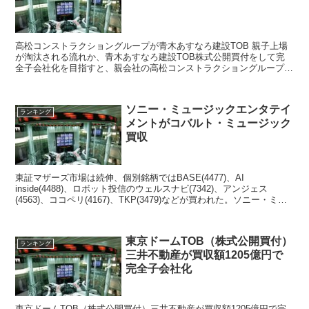
高松コンストラクショングループが青木あすなろ建設TOB 親子上場
が淘汰される流れか、青木あすなろ建設TOB株式公開買付をして完
全子会社化を目指すと、親会社の高松コンストラクショングループが
発表した。青木あすなろ建設株価はストップ高買い気配...
ソニー・ミュージックエンタテイ
ランキング
メントがコバルト・ミュージック
買収
東証マザーズ市場は続伸、個別銘柄ではBASE(4477)、AI
inside(4488)、ロボット投信のウェルスナビ(7342)、アンジェス
(4563)、ココペリ(4167)、TKP(3479)などが買われた。ソニー・ミュ
ージックエンタテイメントがアメリカのコバルト・ミュージック買収
して音楽コンテンツ強化へと言う報道が好感された。
東京ドームTOB（株式公開買付）
ランキング
三井不動産が買収額1205億円で
完全子会社化
東京ドームTOB（株式公開買付）三井不動産が買収額1205億円で完