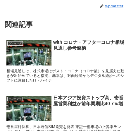
wpmaster
関連記事
with コロナ・アフターコロナ相場
ランキング
見通し参考銘柄
相場見通しは、株式市場はポスト・コロナ（コロナ後）を見据えた動
きが出始めていると指摘。基本は、対面経済からデジタル経済へのシ
フトに注目したIT・ハイテ
日本アジア投資ストップ高、壱番
ランキング
屋営業利益が前年同期比40.7％増
壱番屋好決算、日本通信SIM発売を発表 東証一部市場の上昇率ラン