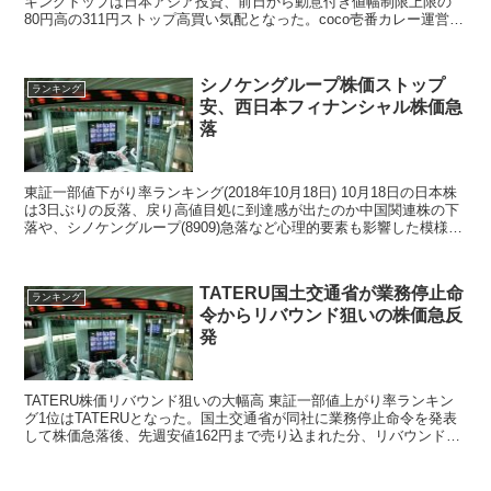
キングトップは日本アジア投資、前日から動意付き値幅制限上限の
80円高の311円ストップ高買い気配となった。coco壱番カレー運営の
壱番屋は営業利益が前年同期比40.7％増の1...
シノケングループ株価ストップ
ランキング
安、西日本フィナンシャル株価急
落
東証一部値下がり率ランキング(2018年10月18日) 10月18日の日本株
は3日ぶりの反落、戻り高値目処に到達感が出たのか中国関連株の下
落や、シノケングループ(8909)急落など心理的要素も影響した模様。
日経平均株価の終値は182円96...
TATERU国土交通省が業務停止命
ランキング
令からリバウンド狙いの株価急反
発
TATERU株価リバウンド狙いの大幅高 東証一部値上がり率ランキン
グ1位はTATERUとなった。国土交通省が同社に業務停止命令を発表
して株価急落後、先週安値162円まで売り込まれた分、リバウンドを
狙った投資家の買いが株価急反発の理由となっ...