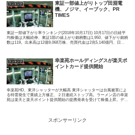
東証一部値上がりトップ田淵電
ランキング
機、ノジマ、イーブック、PR
TIMES
東証一部値下がり率ランキング(2018年10月17日) 10月17日の日経平
均株価は大幅続伸、東証1部の値上がり銘柄数は1,950、値下がり銘柄
数は119。出来高は12億9,068万株、売買代金は2兆5,140億円、日経
平均株価はザラバ一...
幸楽苑ホールディングスが楽天ポ
ランキング
イントカード提供開始
幸楽苑HD、東洋シャッターが大幅高 東洋シャッターは台風被害によ
る特需発生で業績上方修正、２日連続ストップ高。ラーメン店の幸楽
苑は楽天と楽天ポイント提供開始の提携発表を受けて株価上昇。デジ
タルアーツは第三四半期決算が好業績だと業績観測記事...
スポンサーリンク