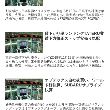
割安感から日本株買いリスクオンの動き 3月12日の日経平均株価は急
反発、先週末に大幅続落してた反動もあり割安感の出た日本株買いが
積極的な展開。日経平均株価の終値は378円60銭高の2万1503円69
銭、TOPIXは240.48ポイント高の...
値下がり率ランキングTATERU業
ランキング
績下方修正ストップ安売り気配
東証一部値下がり率ランキング(2018年11月13日) 米国株急落を受け
日本株も大幅安、米中間選挙後の相場見通しは株高シナリオが崩れる
展開。株安・円高となり日本株には逆風となった、日経平均株価はザ
ラバ一時785円23銭安の2万1484円6...
オプテックス自社株買い、ワール
ランキング
ド好決算、SUBARUサプライズ
決算
好決算発表企業の株価が2ケタを超す上昇率 東証一部値上がりランキ
ングトップはオプテックスグループ、目先の出尽くし感や自社株買い