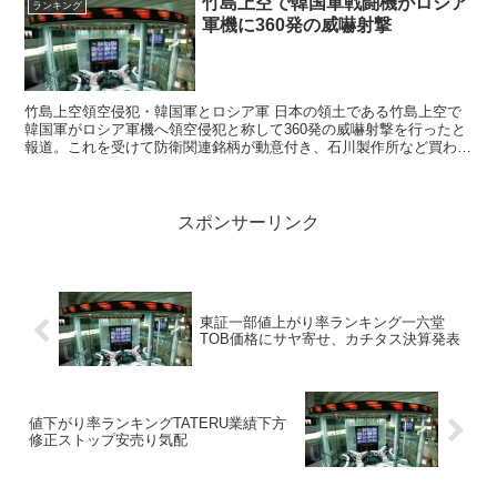
竹島上空で韓国軍戦闘機がロシア
ランキング
軍機に360発の威嚇射撃
竹島上空領空侵犯・韓国軍とロシア軍 日本の領土である竹島上空で
韓国軍がロシア軍機へ領空侵犯と称して360発の威嚇射撃を行ったと
報道。これを受けて防衛関連銘柄が動意付き、石川製作所など買われ
た。 曙ブレーキ工業は金融機関へ560億円の...
スポンサーリンク
東証一部値上がり率ランキング一六堂
TOB価格にサヤ寄せ、カチタス決算発表
値下がり率ランキングTATERU業績下方
修正ストップ安売り気配