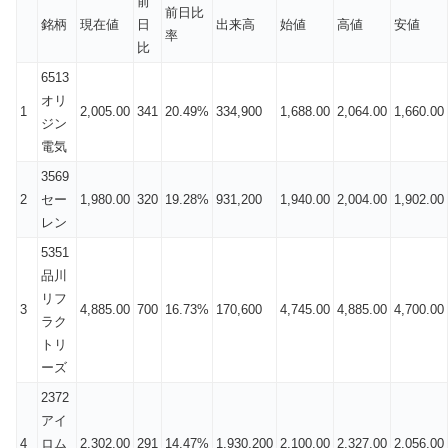
前
前日比
銘柄
現在値
日
出来高
始値
高値
安値
率
比
6513
オリ
1
2,005.00
341
20.49%
334,900
1,688.00
2,064.00
1,660.00
ジン
電気
3569
2
セー
1,980.00
320
19.28%
931,200
1,940.00
2,004.00
1,902.00
レン
5351
品川
リフ
3
4,885.00
700
16.73%
170,600
4,745.00
4,885.00
4,700.00
ラク
トリ
ーズ
2372
アイ
4
ロム
2,302.00
291
14.47%
1,930,200
2,100.00
2,327.00
2,056.00