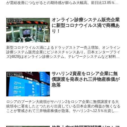
が需給改善につながるとの期待感が膨らみ大幅高。前日比13.85％上
昇して大幅高となった。 ゲーム関連株en...
オンライン診療システム販売企業
ランキング
に新型コロナウイルス渦で商機あ
り！
新型コロナウイルス渦によるドラッグストアー売上増加、オンライン
診療システム販売企業にビジネスチャンスあり。日本エンタープライ
ズ(4829)はオンライン診療システム、テレワークシステムなど材料
視。東証マザーズ売買代金ランキング1位ロコンド、Aimimg、アンジ
ェス
サハリン2資産をロシア企業に無
ランキング
償譲渡を発表され三井物産株価が
急落
ロシアのプーチン大統領がサハリン2をロシア企業に無償譲渡する大
統領令に署名したとつたわり出資している日本企業の権益が無くなる
ことが警戒されて三井物産株価が急落。サハリン2へ12.5％出資して
いる三井物産、10%出資している三菱商事の株価は今後のサハリン2
権益を失う恐れから株価下落。