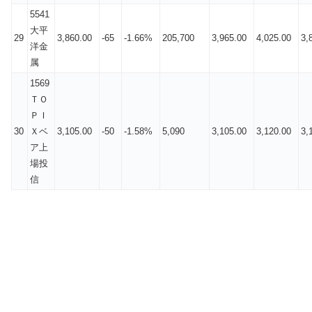
5541
大平
29
3,860.00
-65
-1.66%
205,700
3,965.00
4,025.00
3,
洋金
属
1569
ＴＯ
ＰＩ
30
Ｘベ
3,105.00
-50
-1.58%
5,090
3,105.00
3,120.00
3,
ア上
場投
信