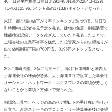
40、日経平均株価は前日比291円88銭高の22841円12銭、
TOPIXは25.96ポイント高の1713.87ポイントとなった。
東証一部市場の値下がり率ランキング1位はKYB、前日取
引時間中に記者会見予定を発表。建物の免震・制振装置で
性能検査記録データを改ざんしていたと発表したことで、
上場会社の企業不祥事を嫌気した投資家からの失望売りが
出て値幅制限下限の700円安、3195円ストップ安となっ
た。
2位に川崎汽船、3位に商船三井、6位に日本郵船と国内大
手海運会社の株価が急落。大手海運３社で設立した新会社
オーシャン・ネットワーク・エクスプレスの業績が芳しく
ないことから業績下方修正で売られた。
相場急上昇で、ヘッジの為のベア型ETFの手仕舞い売りが
目立ち、炭焼ステーキのブロンコビリー決算発表後に失望