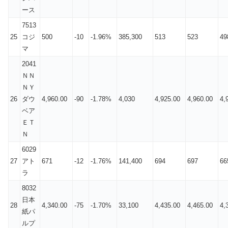
ース
7513
25
コジ
500
-10
-1.96%
385,300
513
523
49
マ
2041
ＮＮ
ＮＹ
26
ダウ
4,960.00
-90
-1.78%
4,030
4,925.00
4,960.00
4,
ベア
ＥＴ
Ｎ
6029
27
アト
671
-12
-1.76%
141,400
694
697
66
ラ
8032
日本
28
4,340.00
-75
-1.70%
33,100
4,435.00
4,465.00
4,
紙パ
ルプ