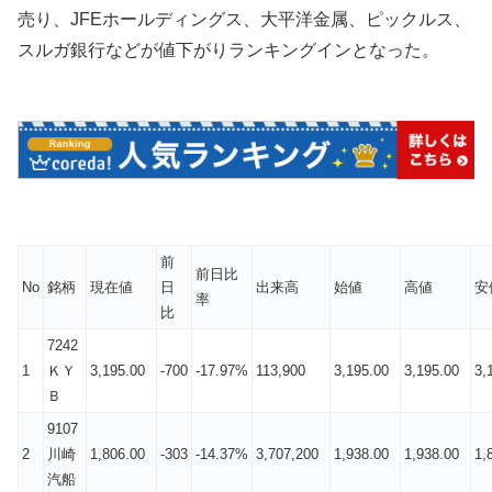
売り、JFEホールディングス、大平洋金属、ピックルス、
スルガ銀行などが値下がりランキングインとなった。
前
前日比
No
銘柄
現在値
日
出来高
始値
高値
安
率
比
7242
1
ＫＹ
3,195.00
-700
-17.97%
113,900
3,195.00
3,195.00
3,
Ｂ
9107
2
川崎
1,806.00
-303
-14.37%
3,707,200
1,938.00
1,938.00
1,
汽船