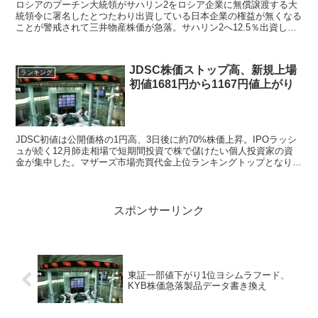
ロシアのプーチン大統領がサハリン2をロシア企業に無償譲渡する大
統領令に署名したとつたわり出資している日本企業の権益が無くなる
ことが警戒されて三井物産株価が急落。サハリン2へ12.5％出資して
いる三井物産、10%出資している三菱商事の株価は今後のサハリン2
権益を失う恐れから株価下落。
JDSC株価ストップ高、新規上場
ランキング
初値1681円から1167円値上がり
JDSC初値は公開価格の1円高、3日後に約70%株価上昇。IPOラッシ
ュが続く12月師走相場で短期間投資で株で儲けたい個人投資家の資
金が集中した。マザーズ市場売買代金上位ランキングトップとなり
JDSC株価は連日のストップ高まで買われ上場来高値更新。
スポンサーリンク
東証一部値下がり1位ヨシムラフード、
KYB株価急落製品データ書き換え