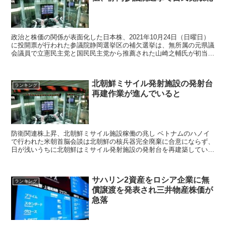
政治と株価の関係が表面化した日本株、2021年10月24日（日曜日）
に投開票が行われた参議院静岡選挙区の補欠選挙は、無所属の元県議
会議員で立憲民主党と国民民主党から推薦された山崎之輔氏が初当
選。自民党推薦の若林洋平氏が落選したことで日経平均株価は一時
300円を超す下落となった。
北朝鮮ミサイル発射施設の発射台
ランキング
再建作業が進んでいると
防衛関連株上昇、北朝鮮ミサイル施設稼働の兆し ベトナムのハノイ
で行われた米朝首脳会談は北朝鮮の核兵器完全廃棄に合意にならず、
日が浅いうちに北朝鮮はミサイル発射施設の発射台を再建築している
動きがあるとニュースになっている。 こうした再...
サハリン2資産をロシア企業に無
ランキング
償譲渡を発表され三井物産株価が
急落