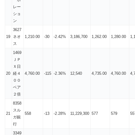
レー
ショ
ン
3627
19
ネオ
1,210.00
-30
-2.42%
3,186,700
1,262.00
1,280.00
1,
ス
1469
ＪＰ
Ｘ日
20
経４
4,760.00
-115
-2.36%
12,540
4,735.00
4,760.00
4,
００
ベア
２倍
8358
スル
21
558
-13
-2.28%
11,229,300
577
579
55
ガ銀
行
3349