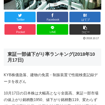
Twitter
Facebook
はてブ
Pocket
LINE
コピー
2018.10.17
東証一部値下がり率ランキング(2018年10
月17日)
KYB株価急落、建物の免震・制振装置で性能検査記録デ
ータを改ざん
10月17日の日本株は大幅高となり全面高、東証一部市場
の値上がり銘柄数1950、値下がり銘柄数119、変わらず