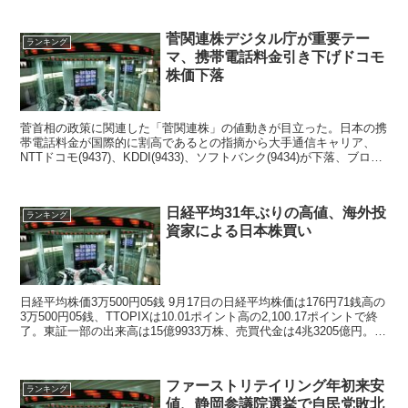
菅関連株デジタル庁が重要テー
ランキング
マ、携帯電話料金引き下げドコモ
株価下落
菅首相の政策に関連した「菅関連株」の値動きが目立った。日本の携
帯電話料金が国際的に割高であるとの指摘から大手通信キャリア、
NTTドコモ(9437)、KDDI(9433)、ソフトバンク(9434)が下落、ブロー
ドバンドタワー(3776)はデジタル庁関連株として注目されストップ高
日経平均31年ぶりの高値、海外投
ランキング
資家による日本株買い
日経平均株価3万500円05銭 9月17日の日経平均株価は176円71銭高の
3万500円05銭、TTOPIXは10.01ポイント高の2,100.17ポイントで終
了。東証一部の出来高は15億9933万株、売買代金は4兆3205億円。
...
ファーストリテイリング年初来安
ランキング
値、静岡参議院選挙で自民党敗北