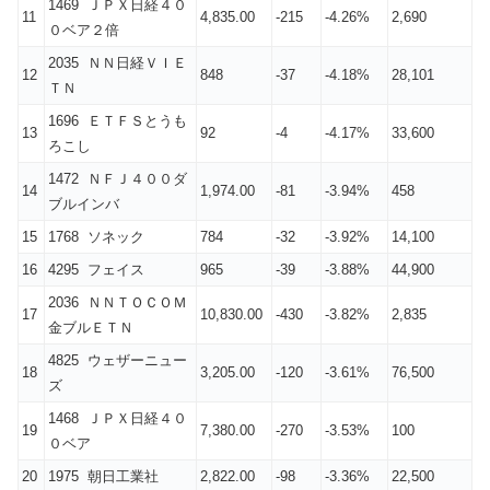
1469 ＪＰＸ日経４０
11
4,835.00
-215
-4.26%
2,690
０ベア２倍
2035 ＮＮ日経ＶＩＥ
12
848
-37
-4.18%
28,101
ＴＮ
1696 ＥＴＦＳとうも
13
92
-4
-4.17%
33,600
ろこし
1472 ＮＦＪ４００ダ
14
1,974.00
-81
-3.94%
458
ブルインバ
15
1768 ソネック
784
-32
-3.92%
14,100
16
4295 フェイス
965
-39
-3.88%
44,900
2036 ＮＮＴＯＣＯＭ
17
10,830.00
-430
-3.82%
2,835
金ブルＥＴＮ
4825 ウェザーニュー
18
3,205.00
-120
-3.61%
76,500
ズ
1468 ＪＰＸ日経４０
19
7,380.00
-270
-3.53%
100
０ベア
20
1975 朝日工業社
2,822.00
-98
-3.36%
22,500