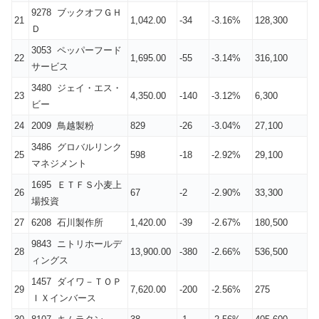
9278 ブックオフＧＨ
21
1,042.00
-34
-3.16%
128,300
Ｄ
3053 ペッパーフード
22
1,695.00
-55
-3.14%
316,100
サービス
3480 ジェイ・エス・
23
4,350.00
-140
-3.12%
6,300
ビー
24
2009 鳥越製粉
829
-26
-3.04%
27,100
3486 グロバルリンク
25
598
-18
-2.92%
29,100
マネジメント
1695 ＥＴＦＳ小麦上
26
67
-2
-2.90%
33,300
場投資
27
6208 石川製作所
1,420.00
-39
-2.67%
180,500
9843 ニトリホールデ
28
13,900.00
-380
-2.66%
536,500
ィングス
1457 ダイワ－ＴＯＰ
29
7,620.00
-200
-2.56%
275
ＩＸインバース