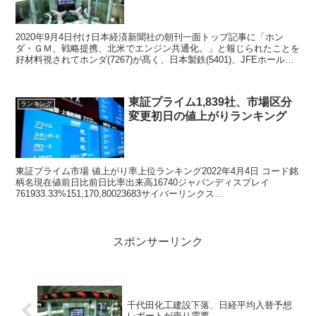
2020年9月4日付け日本経済新聞社の朝刊一面トップ記事に「ホン
ダ・ＧＭ、戦略提携、北米でエンジン共通化。」と報じられたことを
好材料視されてホンダ(7267)が髙く、日本製鉄(5401)、JFEホールデ
ィングス(5411)はみずほ証券がレーティング引き上げたことで株価上
昇、ラクーン(3031)はスーパーデリバリーが新型コロナウイルスの影
響で非対面営業活動が好調でストップ高となった。
東証プライム1,839社、市場区分
ランキング
変更初日の値上がりランキング
東証プライム市場 値上がり率上位ランキング2022年4月4日 コード銘
柄名現在値前日比前日比率出来高16740ジャパンディスプレイ
761933.33%151,170,80023683サイバーリンクス
1,202.0013212.34%...
スポンサーリンク
千代田化工建設下落、日経平均入替予想
レポートが売り需要