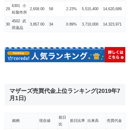
6301 小
29
2,658.00
58
2.23%
5,515,400
14,620,689
松製作所
4502 武
30
3,857.00
34
0.89%
3,710,000
14,323,971
田薬品
マザーズ売買代金上位ランキング(2019年7
月1日)
前日
銘柄
現在値
前日比率
出来高
売買代金
比