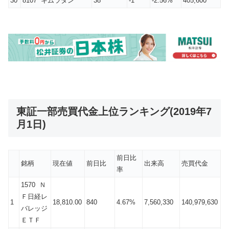
30
8107 キムラタン
38
-1
-2.56%
405,600
東証一部売買代金上位ランキング(2019年7
月1日)
前日比
銘柄
現在値
前日比
出来高
売買代金
率
1570 Ｎ
Ｆ日経レ
1
18,810.00
840
4.67%
7,560,330
140,979,630
バレッジ
ＥＴＦ