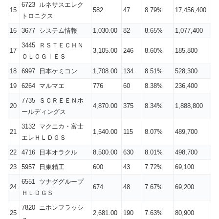
6723 ルネサスエレク
15
582
47
8.79%
17,456,400
トロニクス
16
3677 システム情報
1,030.00
82
8.65%
1,077,400
3445 ＲＳＴＥＣＨＮ
17
3,105.00
246
8.60%
185,800
ＯＬＯＧＩＥＳ
18
6997 日本ケミコン
1,708.00
134
8.51%
528,300
19
6264 マルマエ
776
60
8.38%
236,400
7735 ＳＣＲＥＥＮホ
20
4,870.00
375
8.34%
1,888,800
ールディングス
3132 マクニカ・富士
21
1,540.00
115
8.07%
489,700
エレＨＬＤＧＳ
22
4716 日本オラクル
8,500.00
630
8.01%
498,700
23
5957 日東精工
600
43
7.72%
69,100
6551 ツナググループ
24
674
48
7.67%
69,200
ＨＬＤＧＳ
7820 ニホンフラッシ
25
2,681.00
190
7.63%
80,900
ュ