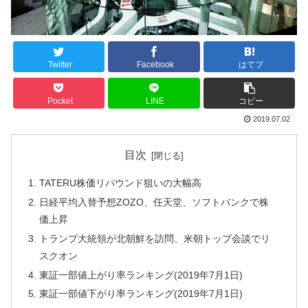
Twitter
Facebook
はてブ
Pocket
LINE
コピー
2019.07.02
目次
TATERU株価リバウンド狙いの大幅高
日経平均入替予想ZOZO、任天堂、ソフトバンクで株
価上昇
トランプ大統領が北朝鮮を訪問、米朝トップ会談でリ
スクオン
東証一部値上がり率ランキング(2019年7月1日)
東証一部値下がり率ランキング(2019年7月1日)