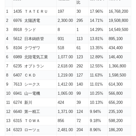
比
1
1435 ＴＡＴＥＲＵ
197
30
17.96%
16,768,200
2
6976 太陽誘電
2,300.00
295
14.71%
19,508,800
3
8918 ランド
8
1
14.29%
14,549,500
4
5612 日本鋳鉄管
931
113
13.81%
895,100
5
8104 クワザワ
518
61
13.35%
434,400
6
6989 北陸電気工業
1,077.00
123
12.89%
146,400
7
6235 オプトラン
2,618.00
292
12.55%
1,366,800
8
6407 ＣＫＤ
1,219.00
127
11.63%
1,598,500
9
7613 シークス
1,412.00
140
11.01%
614,300
10
6941 山一電機
1,065.00
99
10.25%
566,800
11
6274 新川
424
39
10.13%
656,200
12
6640 第一精工
1,371.00
124
9.94%
235,100
13
6315 ＴＯＷＡ
856
72
9.18%
598,200
14
6323 ローツェ
2,481.00
204
8.96%
186,200