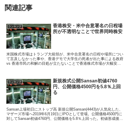
関連記事
香港株安・米中合意署名の日程場
ランキング
所が不透明なことで世界同時株安
米国株式市場はトランプ大統領が、米中合意署名の日程や場所につい
て言及しなかった事や、香港デモで大学生の死者が出た事による政府
vs 香港市民の和解の目処が立たないことで香港株式市場が大幅安と
なったことも日本株利益確定売りを加速させた。
新規株式公開Sansan初値4760
ランキング
円、公開価格4500円を5.8％上回
る
Sansan上場初日にストップ高 新規公開Sansan(4443)が人気化した、
マザーズ市場へ2019年6月19日にIPOとして登場。公開価格4500円に
対してSansan初値4760円、公開価格を5.8％上回った。初値形成後も
買い優勢と...