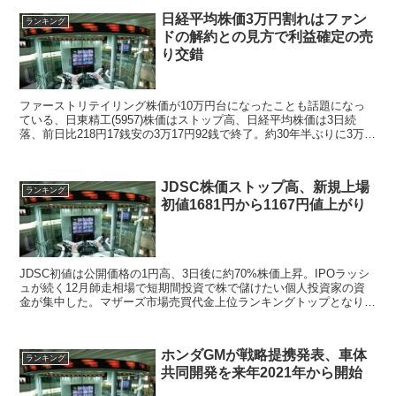
日経平均株価3万円割れはファン
ランキング
ドの解約との見方で利益確定の売
り交錯
ファーストリテイリング株価が10万円台になったことも話題になっ
ている、日東精工(5957)株価はストップ高、日経平均株価は3日続
落、前日比218円17銭安の3万17円92銭で終了。約30年半ぶりに3万円
台に乗せたところで、節目達成感から投資家から利益確定売り
JDSC株価ストップ高、新規上場
ランキング
初値1681円から1167円値上がり
JDSC初値は公開価格の1円高、3日後に約70%株価上昇。IPOラッシ
ュが続く12月師走相場で短期間投資で株で儲けたい個人投資家の資
金が集中した。マザーズ市場売買代金上位ランキングトップとなり
JDSC株価は連日のストップ高まで買われ上場来高値更新。
ホンダGMが戦略提携発表、車体
ランキング
共同開発を来年2021年から開始