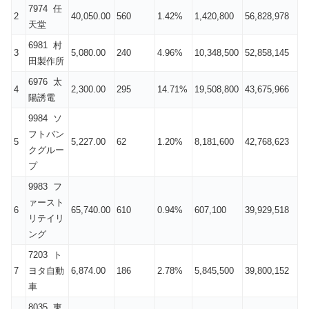
7974 任
2
40,050.00
560
1.42%
1,420,800
56,828,978
天堂
6981 村
3
5,080.00
240
4.96%
10,348,500
52,858,145
田製作所
6976 太
4
2,300.00
295
14.71%
19,508,800
43,675,966
陽誘電
9984 ソ
フトバン
5
5,227.00
62
1.20%
8,181,600
42,768,623
クグルー
プ
9983 フ
ァースト
6
65,740.00
610
0.94%
607,100
39,929,518
リテイリ
ング
7203 ト
7
ヨタ自動
6,874.00
186
2.78%
5,845,500
39,800,152
車
8035 東